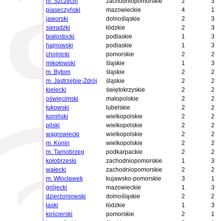
m. Szczecin
zachodniopomorskie
2
3
piaseczyński
mazowieckie
4
1
jaworski
dolnośląskie
2
3
sieradzki
łódzkie
2
3
białostocki
podlaskie
1
3
hajnowski
podlaskie
1
3
chojnicki
pomorskie
2
2
mikołowski
śląskie
1
3
m. Bytom
śląskie
2
2
m. Jastrzębie-Zdrój
śląskie
2
2
kielecki
świętokrzyskie
2
2
oświęcimski
małopolskie
2
2
łukowski
lubelskie
2
2
koniński
wielkopolskie
2
2
pilski
wielkopolskie
2
2
wągrowiecki
wielkopolskie
2
2
m. Konin
wielkopolskie
2
2
m. Tarnobrzeg
podkarpackie
2
2
kołobrzeski
zachodniopomorskie
1
3
wałecki
zachodniopomorskie
2
2
m. Włocławek
kujawsko-pomorskie
3
1
grójecki
mazowieckie
1
3
dzierżoniowski
dolnośląskie
2
2
łaski
łódzkie
1
3
kościerski
pomorskie
2
1