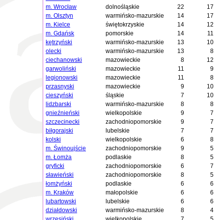
m. Wrocław
dolnośląskie
22
17
m. Olsztyn
warmińsko-mazurskie
14
17
m. Kielce
świętokrzyskie
14
12
m. Gdańsk
pomorskie
14
11
kętrzyński
warmińsko-mazurskie
13
10
olecki
warmińsko-mazurskie
13
8
ciechanowski
mazowieckie
8
12
garwoliński
mazowieckie
11
9
legionowski
mazowieckie
11
8
przasnyski
mazowieckie
9
10
cieszyński
śląskie
7
10
lidzbarski
warmińsko-mazurskie
8
8
gnieźnieński
wielkopolskie
9
7
szczecinecki
zachodniopomorskie
9
7
biłgorajski
lubelskie
7
7
kolski
wielkopolskie
6
8
m. Świnoujście
zachodniopomorskie
9
5
m. Łomża
podlaskie
8
5
gryficki
zachodniopomorskie
6
7
sławieński
zachodniopomorskie
8
5
łomżyński
podlaskie
6
6
m. Kraków
małopolskie
6
6
lubartowski
lubelskie
6
6
działdowski
warmińsko-mazurskie
8
4
wrzesiński
wielkopolskie
7
5