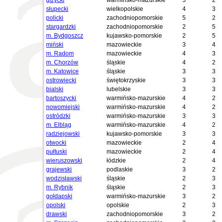
giżycki
warmińsko-mazurskie
5
2
słupecki
wielkopolskie
4
3
policki
zachodniopomorskie
5
2
stargardzki
zachodniopomorskie
2
5
m. Bydgoszcz
kujawsko-pomorskie
2
5
miński
mazowieckie
3
4
m. Radom
mazowieckie
4
3
m. Chorzów
śląskie
4
2
m. Katowice
śląskie
3
3
ostrowiecki
świętokrzyskie
3
3
bialski
lubelskie
3
3
bartoszycki
warmińsko-mazurskie
4
2
nowomiejski
warmińsko-mazurskie
4
2
ostródzki
warmińsko-mazurskie
3
3
m. Elbląg
warmińsko-mazurskie
4
2
radziejowski
kujawsko-pomorskie
3
3
otwocki
mazowieckie
2
4
pułtuski
mazowieckie
2
4
wieruszowski
łódzkie
2
4
grajewski
podlaskie
3
2
wodzisławski
śląskie
2
3
m. Rybnik
śląskie
2
3
gołdapski
warmińsko-mazurskie
3
2
opolski
opolskie
2
3
drawski
zachodniopomorskie
3
2