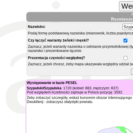
Wer
Rozmieszc
Nazwisko:
Podaj formę podstawową nazwiska (mianownik, liczba pojedyncz
Czy łączyć warianty żeński i męski?
Zaznacz, jeżeli warianty nazwiska o odmianie przymiotnikowej (t
nazwisko i prezentowane łącznie.
Prezentacja częstości względnej?
Zaznacz, jeżeli chcesz, żeby mapa ukazywała względny udział (
Występowanie w bazie PESEL
Szypulski/Szypulska
: 1720 (kobiet: 883, mężczyzn: 837)
Pod względem liczebności zajmuje w Polsce pozycję: 3592.
Żeby zobaczyć szczegóły, wskaż kursorem obszar interesującego 
Dwukliknij - zobaczysz statystyki powiatu.