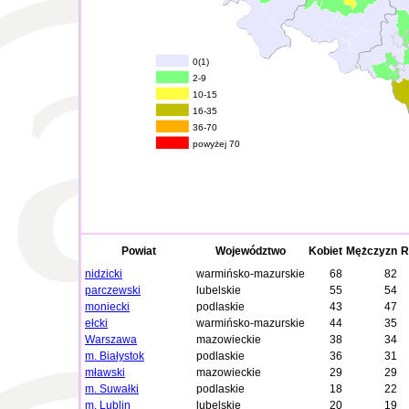
0(1)
2-9
10-15
16-35
36-70
powyżej 70
Powiat
Województwo
Kobiet
Mężczyzn
R
nidzicki
warmińsko-mazurskie
68
82
parczewski
lubelskie
55
54
moniecki
podlaskie
43
47
ełcki
warmińsko-mazurskie
44
35
Warszawa
mazowieckie
38
34
m. Białystok
podlaskie
36
31
mławski
mazowieckie
29
29
m. Suwałki
podlaskie
18
22
m. Lublin
lubelskie
20
19