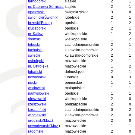
tarnogórski
śląskie
2
1
m. Dąbrowa Górnicza
śląskie
2
1
opatowski
świętokrzyskie
3
0
świdnicki(Świdnik)
lubelskie
2
1
brzeski(Brzeg)
opolskie
1
2
kluczborski
opolskie
2
1
m. Kalisz
wielkopolskie
1
2
śremski
wielkopolskie
1
2
łobeski
zachodniopomorskie
2
1
tucholski
kujawsko-pomorskie
2
1
świecki
kujawsko-pomorskie
2
1
ostrołęcki
mazowieckie
2
1
m. Ostrołęka
mazowieckie
1
2
lubański
dolnośląskie
2
1
nowosolski
lubuskie
0
3
pucki
pomorskie
1
1
wadowicki
małopolskie
1
1
namysłowski
opolskie
1
1
pleszewski
wielkopolskie
2
0
rzeszowski
podkarpackie
2
0
koszaliński
zachodniopomorskie
0
2
włocławski
kujawsko-pomorskie
2
0
grodziski(Maz.)
mazowieckie
2
0
nowodworski(Maz.)
mazowieckie
1
1
radomski
mazowieckie
2
0