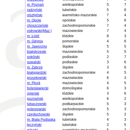
m. Poznań
wielkopolskie
5
7
radzyński
lubelskie
5
6
olsztyński
warmińsko-mazurskie
7
4
m. Opole
opolskie
5
6
choszczeński
zachodniopomorskie
7
4
ostrowski(Maz.)
mazowieckie
7
4
m. Łódź
łódzkie
8
3
m. Gdynia
pomorskie
4
6
m. Jaworzno
śląskie
5
5
białobrzeski
mazowieckie
5
5
sokólski
podlaskie
2
7
suwalski
podlaskie
3
6
m. Zabrze
śląskie
3
6
białogardzki
zachodniopomorskie
4
5
pruszkowski
mazowieckie
6
3
m. Płock
mazowieckie
4
5
bolesławiecki
dolnośląskie
6
3
zgierski
łódzkie
3
6
poznański
wielkopolskie
6
2
lubaczowski
podkarpackie
5
3
goleniowski
zachodniopomorskie
5
3
częstochowski
śląskie
5
2
m. Biała Podlaska
lubelskie
4
3
łęczyński
lubelskie
2
5