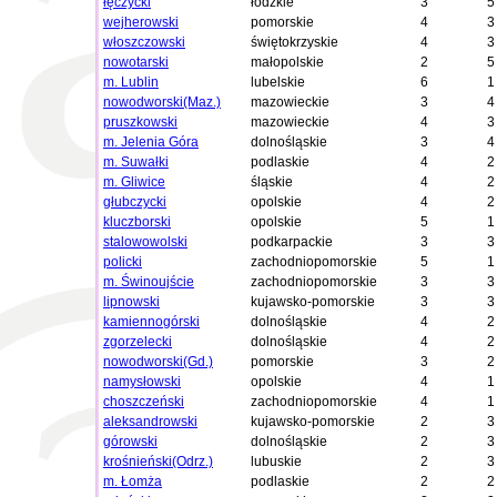
łęczycki
łódzkie
3
5
wejherowski
pomorskie
4
3
włoszczowski
świętokrzyskie
4
3
nowotarski
małopolskie
2
5
m. Lublin
lubelskie
6
1
nowodworski(Maz.)
mazowieckie
3
4
pruszkowski
mazowieckie
4
3
m. Jelenia Góra
dolnośląskie
3
4
m. Suwałki
podlaskie
4
2
m. Gliwice
śląskie
4
2
głubczycki
opolskie
4
2
kluczborski
opolskie
5
1
stalowowolski
podkarpackie
3
3
policki
zachodniopomorskie
5
1
m. Świnoujście
zachodniopomorskie
3
3
lipnowski
kujawsko-pomorskie
3
3
kamiennogórski
dolnośląskie
4
2
zgorzelecki
dolnośląskie
4
2
nowodworski(Gd.)
pomorskie
3
2
namysłowski
opolskie
4
1
choszczeński
zachodniopomorskie
4
1
aleksandrowski
kujawsko-pomorskie
2
3
górowski
dolnośląskie
2
3
krośnieński(Odrz.)
lubuskie
2
3
m. Łomża
podlaskie
2
2