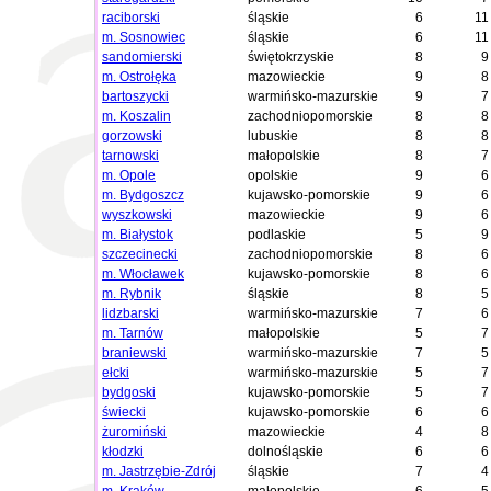
raciborski
śląskie
6
11
m. Sosnowiec
śląskie
6
11
sandomierski
świętokrzyskie
8
9
m. Ostrołęka
mazowieckie
9
8
bartoszycki
warmińsko-mazurskie
9
7
m. Koszalin
zachodniopomorskie
8
8
gorzowski
lubuskie
8
8
tarnowski
małopolskie
8
7
m. Opole
opolskie
9
6
m. Bydgoszcz
kujawsko-pomorskie
9
6
wyszkowski
mazowieckie
9
6
m. Białystok
podlaskie
5
9
szczecinecki
zachodniopomorskie
8
6
m. Włocławek
kujawsko-pomorskie
8
6
m. Rybnik
śląskie
8
5
lidzbarski
warmińsko-mazurskie
7
6
m. Tarnów
małopolskie
5
7
braniewski
warmińsko-mazurskie
7
5
ełcki
warmińsko-mazurskie
5
7
bydgoski
kujawsko-pomorskie
5
7
świecki
kujawsko-pomorskie
6
6
żuromiński
mazowieckie
4
8
kłodzki
dolnośląskie
6
6
m. Jastrzębie-Zdrój
śląskie
7
4