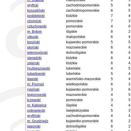
m. Kraków
małopolskie
6
5
gryficki
zachodniopomorskie
5
6
koszaliński
zachodniopomorskie
6
5
poddębicki
łódzkie
7
4
chojnicki
pomorskie
7
3
człuchowski
pomorskie
4
6
m. Bytom
śląskie
8
2
olkuski
małopolskie
6
4
toruński
kujawsko-pomorskie
5
5
płoński
mazowieckie
6
4
jeleniogórski
dolnośląskie
6
4
sieradzki
łódzkie
6
4
zgierski
łódzkie
6
4
hrubieszowski
lubelskie
4
5
lubartowski
lubelskie
5
4
iławski
warmińsko-mazurskie
5
4
m. Poznań
wielkopolskie
6
3
rypiński
kujawsko-pomorskie
3
6
legionowski
mazowieckie
4
5
tczewski
pomorskie
3
5
m. Katowice
śląskie
4
4
ostrowiecki
świętokrzyskie
5
3
gryfiński
zachodniopomorskie
4
4
m. Grudziądz
kujawsko-pomorskie
6
2
jaworski
dolnośląskie
6
2