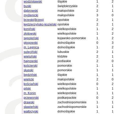
wodzisławski
śląskie
1
2
buski
świętokrzyskie
2
1
dąbrowski
małopolskie
2
1
myślenicki
małopolskie
3
0
brzeski(Brzeg)
opolskie
2
1
kędzierzyńsko-kozielski
opolskie
2
1
koniński
wielkopolskie
1
2
złotowski
wielkopolskie
1
2
sępoleński
kujawsko-pomorskie
1
2
głogowski
dolnośląskie
0
3
m. Legnica
dolnośląskie
1
2
sulęciński
lubuskie
2
1
wieluński
łódzkie
2
1
hajnowski
podlaskie
2
0
kościerski
pomorskie
1
1
słupski
pomorskie
1
1
będziński
śląskie
1
1
wielicki
małopolskie
2
0
kościański
wielkopolskie
0
2
pilski
wielkopolskie
1
1
m. Konin
wielkopolskie
1
1
przeworski
podkarpackie
0
2
drawski
zachodniopomorskie
1
1
sławieński
zachodniopomorskie
1
1
wałbrzyski
dolnośląskie
1
1