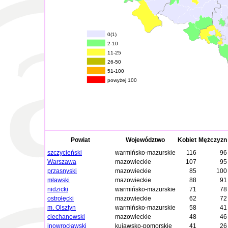
0(1)
2-10
11-25
26-50
51-100
powyżej 100
Powiat
Województwo
Kobiet
Mężczyzn
szczycieński
warmińsko-mazurskie
116
96
Warszawa
mazowieckie
107
95
przasnyski
mazowieckie
85
100
mławski
mazowieckie
88
91
nidzicki
warmińsko-mazurskie
71
78
ostrołęcki
mazowieckie
62
72
m. Olsztyn
warmińsko-mazurskie
58
41
ciechanowski
mazowieckie
48
46
inowrocławski
kujawsko-pomorskie
41
26