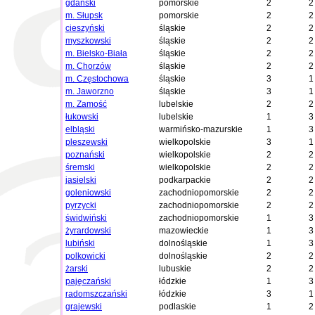
gdański
pomorskie
2
2
m. Słupsk
pomorskie
2
2
cieszyński
śląskie
2
2
myszkowski
śląskie
2
2
m. Bielsko-Biała
śląskie
2
2
m. Chorzów
śląskie
2
2
m. Częstochowa
śląskie
3
1
m. Jaworzno
śląskie
3
1
m. Zamość
lubelskie
2
2
łukowski
lubelskie
1
3
elbląski
warmińsko-mazurskie
1
3
pleszewski
wielkopolskie
3
1
poznański
wielkopolskie
2
2
śremski
wielkopolskie
2
2
jasielski
podkarpackie
2
2
goleniowski
zachodniopomorskie
2
2
pyrzycki
zachodniopomorskie
2
2
świdwiński
zachodniopomorskie
1
3
żyrardowski
mazowieckie
1
3
lubiński
dolnośląskie
1
3
polkowicki
dolnośląskie
2
2
żarski
lubuskie
2
2
pajęczański
łódzkie
1
3
radomszczański
łódzkie
3
1
grajewski
podlaskie
1
2