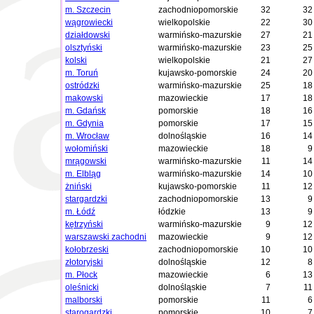
m. Szczecin
zachodniopomorskie
32
32
wągrowiecki
wielkopolskie
22
30
działdowski
warmińsko-mazurskie
27
21
olsztyński
warmińsko-mazurskie
23
25
kolski
wielkopolskie
21
27
m. Toruń
kujawsko-pomorskie
24
20
ostródzki
warmińsko-mazurskie
25
18
makowski
mazowieckie
17
18
m. Gdańsk
pomorskie
18
16
m. Gdynia
pomorskie
17
15
m. Wrocław
dolnośląskie
16
14
wołomiński
mazowieckie
18
9
mrągowski
warmińsko-mazurskie
11
14
m. Elbląg
warmińsko-mazurskie
14
10
żniński
kujawsko-pomorskie
11
12
stargardzki
zachodniopomorskie
13
9
m. Łódź
łódzkie
13
9
kętrzyński
warmińsko-mazurskie
9
12
warszawski zachodni
mazowieckie
9
12
kołobrzeski
zachodniopomorskie
10
10
złotoryjski
dolnośląskie
12
8
m. Płock
mazowieckie
6
13
oleśnicki
dolnośląskie
7
11
malborski
pomorskie
11
6
starogardzki
pomorskie
10
7