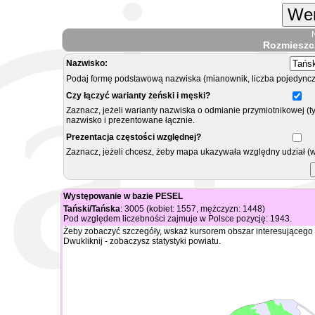
Wer
Rozmieszc
Nazwisko:
Podaj formę podstawową nazwiska (mianownik, liczba pojedyncz
Czy łączyć warianty żeński i męski?
Zaznacz, jeżeli warianty nazwiska o odmianie przymiotnikowej (t
nazwisko i prezentowane łącznie.
Prezentacja częstości względnej?
Zaznacz, jeżeli chcesz, żeby mapa ukazywała względny udział (
Występowanie w bazie PESEL
Tański/Tańska
: 3005 (kobiet: 1557, mężczyzn: 1448)
Pod względem liczebności zajmuje w Polsce pozycję: 1943.
Żeby zobaczyć szczegóły, wskaż kursorem obszar interesującego 
Dwukliknij - zobaczysz statystyki powiatu.