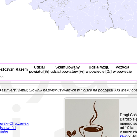
Udział
Skumulowany
Udział wzgl.
Pozycja
ężczyzn
Razem
powiatu [%]
udział powiatów [%]
w powiecie [‰]
w powiecie
ba.
Kazimierz Rymut
, Słownik nazwisk używanych w Polsce na początku XXI wieku
opa
Drogi Goś
Bardzo się
ewski-Chyczewski
mojego se
jscowości
od 10 lat.
ników
A może ch
kawy
? Był