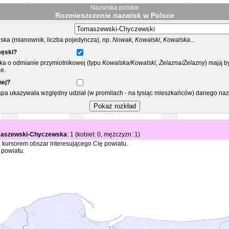
Nazwiska polskie
Rozmieszczenie nazwisk w Polsce
ka (mianownik, liczba pojedyncza), np.
Nowak, Kowalski, Kowalska...
męski?
ska o odmianie przymiotnikowej (typu
Kowalska/Kowalski, Żelazna/Żelazny
) mają b
e.
nej?
mapa ukazywała względny udział (w promilach - na tysiąc mieszkańców) danego na
maszewski-Chyczewska
: 1 (kobiet: 0, mężczyzn: 1)
 kursorem obszar interesującego Cię powiatu.
 powiatu.