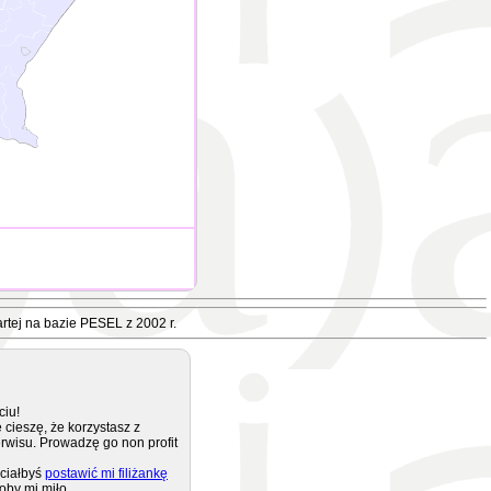
rtej na bazie PESEL z 2002 r.
ciu!
 cieszę, że korzystasz z
rwisu. Prowadzę go non profit
ciałbyś
postawić mi filiżankę
oby mi miło.