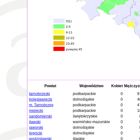
0(1)
2-5
6-11
12-22
23-45
powyżej 45
Powiat
Województwo
Kobiet
Mężczyz
tarnobrzeski
podkarpackie
0
9
bolesławiecki
dolnośląskie
0
4
m. Tarnobrzeg
podkarpackie
0
4
mielecki
podkarpackie
0
1
sandomierski
świętokrzyskie
0
iławski
warmińsko-mazurskie
0
jaworski
dolnośląskie
0
legnicki
dolnośląskie
0
wodzisławski
śląskie
0