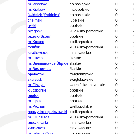
m. Wrocław
dolnośląskie
0
m. Kraków
małopolskie
0
świdnicki(Świdnica)
dolnośląskie
0
chełmski
lubelskie
0
nyski
opolskie
0
bydgoski
kujawsko-pomorskie
0
brzeski(Brzeg)
opolskie
0
m. Krosno
podkarpackie
0
toruński
kujawsko-pomorskie
0
szydłowiecki
mazowieckie
0
m. Gliwice
śląskie
0
m. Siemianowice Śląskie
śląskie
0
m. Sosnowiec
śląskie
0
opatowski
świętokrzyskie
0
skarżyski
świętokrzyskie
0
m. Olsztyn
warmińsko-mazurskie
0
kluczborski
opolskie
0
opolski
opolskie
0
m. Opole
opolskie
0
m. Poznań
wielkopolskie
0
ropczycko-sędziszowski
podkarpackie
0
m. Grudziądz
kujawsko-pomorskie
0
pruszkowski
mazowieckie
0
Warszawa
mazowieckie
0
m. Jelenia Góra
dolnośląskie
0