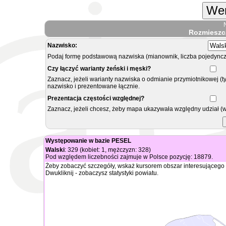
Wer
Rozmieszc
Nazwisko:
Podaj formę podstawową nazwiska (mianownik, liczba pojedyncz
Czy łączyć warianty żeński i męski?
Zaznacz, jeżeli warianty nazwiska o odmianie przymiotnikowej (t
nazwisko i prezentowane łącznie.
Prezentacja częstości względnej?
Zaznacz, jeżeli chcesz, żeby mapa ukazywała względny udział (
Występowanie w bazie PESEL
Walski
: 329 (kobiet: 1, mężczyzn: 328)
Pod względem liczebności zajmuje w Polsce pozycję: 18879.
Żeby zobaczyć szczegóły, wskaż kursorem obszar interesującego 
Dwukliknij - zobaczysz statystyki powiatu.