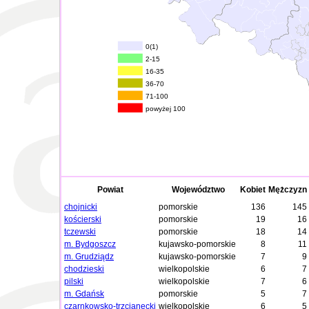
0(1)
2-15
16-35
36-70
71-100
powyżej 100
Powiat
Województwo
Kobiet
Mężczyzn
chojnicki
pomorskie
136
145
kościerski
pomorskie
19
16
tczewski
pomorskie
18
14
m. Bydgoszcz
kujawsko-pomorskie
8
11
m. Grudziądz
kujawsko-pomorskie
7
9
chodzieski
wielkopolskie
6
7
pilski
wielkopolskie
7
6
m. Gdańsk
pomorskie
5
7
czarnkowsko-trzcianecki
wielkopolskie
6
5