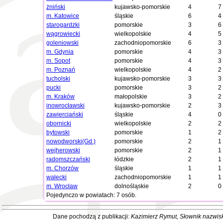
żniński
kujawsko-pomorskie
4
7
m. Katowice
śląskie
6
4
starogardzki
pomorskie
3
6
wągrowiecki
wielkopolskie
4
5
goleniowski
zachodniopomorskie
6
3
m. Gdynia
pomorskie
4
3
m. Sopot
pomorskie
4
3
m. Poznań
wielkopolskie
4
2
tucholski
kujawsko-pomorskie
3
3
pucki
pomorskie
3
2
m. Kraków
małopolskie
3
2
inowrocławski
kujawsko-pomorskie
2
3
zawierciański
śląskie
4
0
obornicki
wielkopolskie
2
2
bytowski
pomorskie
1
2
nowodworski(Gd.)
pomorskie
2
1
wejherowski
pomorskie
2
1
radomszczański
łódzkie
2
1
m. Chorzów
śląskie
1
1
wałecki
zachodniopomorskie
1
1
m. Wrocław
dolnośląskie
2
0
Pojedynczo w powiatach: 7 osób.
Dane pochodzą z publikacji:
Kazimierz Rymut
, Słownik nazwis