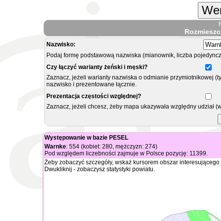
Wer
Rozmieszc
Nazwisko:
Podaj formę podstawową nazwiska (mianownik, liczba pojedyncz
Czy łączyć warianty żeński i męski?
Zaznacz, jeżeli warianty nazwiska o odmianie przymiotnikowej (t
nazwisko i prezentowane łącznie.
Prezentacja częstości względnej?
Zaznacz, jeżeli chcesz, żeby mapa ukazywała względny udział (
Występowanie w bazie PESEL
Warnke
: 554 (kobiet: 280, mężczyzn: 274)
Pod względem liczebności zajmuje w Polsce pozycję: 11399.
Żeby zobaczyć szczegóły, wskaż kursorem obszar interesującego 
Dwukliknij - zobaczysz statystyki powiatu.