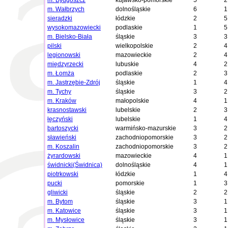
m. Bydgoszcz
kujawsko-pomorskie
5
2
m. Wałbrzych
dolnośląskie
6
1
sieradzki
łódzkie
2
5
wysokomazowiecki
podlaskie
1
5
m. Bielsko-Biała
śląskie
3
3
pilski
wielkopolskie
2
4
legionowski
mazowieckie
2
4
międzyrzecki
lubuskie
4
2
m. Łomża
podlaskie
2
3
m. Jastrzębie-Zdrój
śląskie
1
4
m. Tychy
śląskie
3
2
m. Kraków
małopolskie
4
1
krasnostawski
lubelskie
2
3
łęczyński
lubelskie
1
4
bartoszycki
warmińsko-mazurskie
3
2
sławieński
zachodniopomorskie
3
2
m. Koszalin
zachodniopomorskie
3
2
żyrardowski
mazowieckie
4
1
świdnicki(Świdnica)
dolnośląskie
4
1
piotrkowski
łódzkie
1
4
pucki
pomorskie
1
3
gliwicki
śląskie
2
2
m. Bytom
śląskie
3
1
m. Katowice
śląskie
3
1
m. Mysłowice
śląskie
3
1