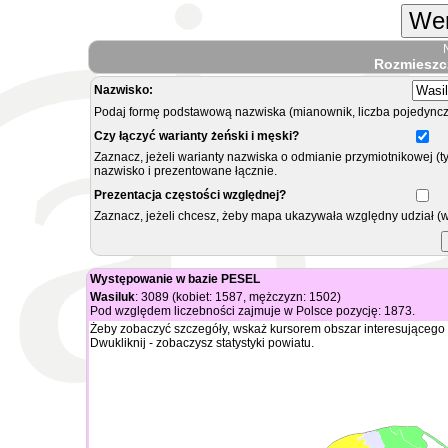
Wer
Rozmieszc
Nazwisko:
Podaj formę podstawową nazwiska (mianownik, liczba pojedyncz
Czy łączyć warianty żeński i męski?
Zaznacz, jeżeli warianty nazwiska o odmianie przymiotnikowej (t
nazwisko i prezentowane łącznie.
Prezentacja częstości względnej?
Zaznacz, jeżeli chcesz, żeby mapa ukazywała względny udział (
Występowanie w bazie PESEL
Wasiluk
: 3089 (kobiet: 1587, mężczyzn: 1502)
Pod względem liczebności zajmuje w Polsce pozycję: 1873.
Żeby zobaczyć szczegóły, wskaż kursorem obszar interesującego 
Dwukliknij - zobaczysz statystyki powiatu.