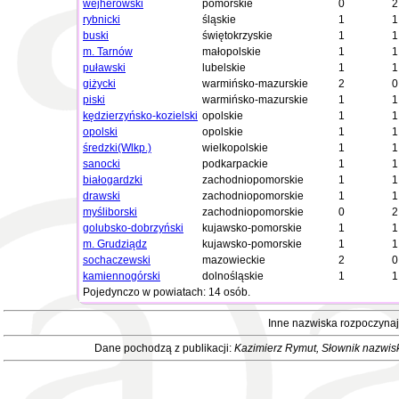
wejherowski
pomorskie
0
2
rybnicki
śląskie
1
1
buski
świętokrzyskie
1
1
m. Tarnów
małopolskie
1
1
puławski
lubelskie
1
1
giżycki
warmińsko-mazurskie
2
0
piski
warmińsko-mazurskie
1
1
kędzierzyńsko-kozielski
opolskie
1
1
opolski
opolskie
1
1
średzki(Wlkp.)
wielkopolskie
1
1
sanocki
podkarpackie
1
1
białogardzki
zachodniopomorskie
1
1
drawski
zachodniopomorskie
1
1
myśliborski
zachodniopomorskie
0
2
golubsko-dobrzyński
kujawsko-pomorskie
1
1
m. Grudziądz
kujawsko-pomorskie
1
1
sochaczewski
mazowieckie
2
0
kamiennogórski
dolnośląskie
1
1
Pojedynczo w powiatach: 14 osób.
Inne nazwiska rozpoczynaj
Dane pochodzą z publikacji:
Kazimierz Rymut
, Słownik nazwis