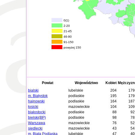
0(1)
2-20
21-45
46-90
91-150
powyżej 150
Powiat
Województwo
Kobiet
Mężczyzn
bialski
lubelskie
204
179
m. Białystok
podlaskie
195
179
hajnowski
podlaskie
164
187
łosicki
mazowieckie
104
109
białostocki
podlaskie
88
92
bielski(BP)
podlaskie
98
78
Warszawa
mazowieckie
76
52
siedlecki
mazowieckie
43
54
m. Biała Podlaska
lubelskie
47
40