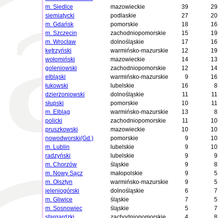
m. Siedlce
mazowieckie
39
29
siemiatycki
podlaskie
27
20
m. Gdańsk
pomorskie
18
16
m. Szczecin
zachodniopomorskie
15
19
m. Wrocław
dolnośląskie
17
16
kętrzyński
warmińsko-mazurskie
12
19
wołomiński
mazowieckie
14
13
goleniowski
zachodniopomorskie
12
14
elbląski
warmińsko-mazurskie
9
16
łukowski
lubelskie
16
8
dzierżoniowski
dolnośląskie
11
11
słupski
pomorskie
10
11
m. Elbląg
warmińsko-mazurskie
13
8
policki
zachodniopomorskie
11
10
pruszkowski
mazowieckie
10
10
nowodworski(Gd.)
pomorskie
9
10
m. Lublin
lubelskie
9
10
radzyński
lubelskie
9
9
m. Chorzów
śląskie
9
8
m. Nowy Sącz
małopolskie
9
5
m. Olsztyn
warmińsko-mazurskie
9
5
jeleniogórski
dolnośląskie
6
7
m. Gliwice
śląskie
7
5
m. Sosnowiec
śląskie
5
7
stargardzki
zachodniopomorskie
4
8