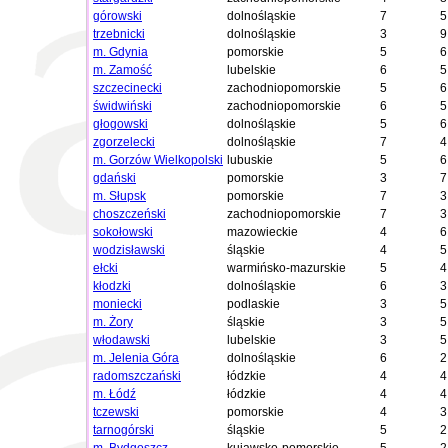
górowski
dolnośląskie
7
5
trzebnicki
dolnośląskie
3
9
m. Gdynia
pomorskie
5
6
m. Zamość
lubelskie
6
5
szczecinecki
zachodniopomorskie
5
6
świdwiński
zachodniopomorskie
6
5
głogowski
dolnośląskie
5
6
zgorzelecki
dolnośląskie
7
4
m. Gorzów Wielkopolski
lubuskie
5
6
gdański
pomorskie
3
7
m. Słupsk
pomorskie
7
3
choszczeński
zachodniopomorskie
7
3
sokołowski
mazowieckie
4
6
wodzisławski
śląskie
4
5
ełcki
warmińsko-mazurskie
5
4
kłodzki
dolnośląskie
6
3
moniecki
podlaskie
3
5
m. Żory
śląskie
3
5
włodawski
lubelskie
3
5
m. Jelenia Góra
dolnośląskie
6
2
radomszczański
łódzkie
4
4
m. Łódź
łódzkie
4
4
tczewski
pomorskie
4
3
tarnogórski
śląskie
5
2