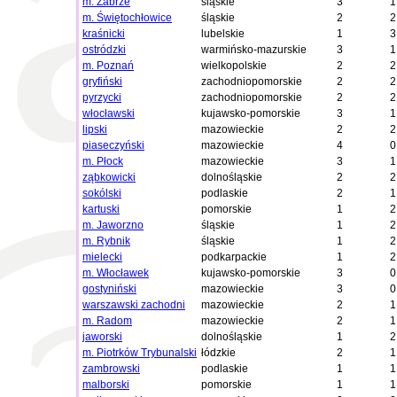
m. Zabrze
śląskie
3
1
m. Świętochłowice
śląskie
2
2
kraśnicki
lubelskie
1
3
ostródzki
warmińsko-mazurskie
3
1
m. Poznań
wielkopolskie
2
2
gryfiński
zachodniopomorskie
2
2
pyrzycki
zachodniopomorskie
2
2
włocławski
kujawsko-pomorskie
3
1
lipski
mazowieckie
2
2
piaseczyński
mazowieckie
4
0
m. Płock
mazowieckie
3
1
ząbkowicki
dolnośląskie
2
2
sokólski
podlaskie
2
1
kartuski
pomorskie
1
2
m. Jaworzno
śląskie
1
2
m. Rybnik
śląskie
1
2
mielecki
podkarpackie
1
2
m. Włocławek
kujawsko-pomorskie
3
0
gostyniński
mazowieckie
3
0
warszawski zachodni
mazowieckie
2
1
m. Radom
mazowieckie
2
1
jaworski
dolnośląskie
1
2
m. Piotrków Trybunalski
łódzkie
2
1
zambrowski
podlaskie
1
1
malborski
pomorskie
1
1