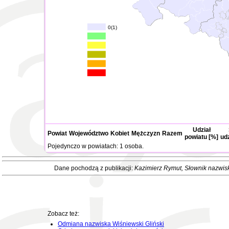
0(1)
Udział
Powiat
Województwo
Kobiet
Mężczyzn
Razem
powiatu [%]
ud
Pojedynczo w powiatach: 1 osoba.
Dane pochodzą z publikacji:
Kazimierz Rymut
, Słownik nazwis
Zobacz też:
Odmiana nazwiska Wiśniewski Gliński