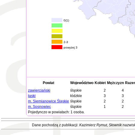
0(1)
2-3
powyżej 3
Powiat
Województwo
Kobiet
Mężczyzn
Raze
zawierciański
śląskie
2
4
łaski
łódzkie
3
3
m. Siemianowice Śląskie
śląskie
2
2
m. Sosnowiec
śląskie
1
2
Pojedynczo w powiatach: 1 osoba.
Dane pochodzą z publikacji:
Kazimierz Rymut
, Słownik nazwis