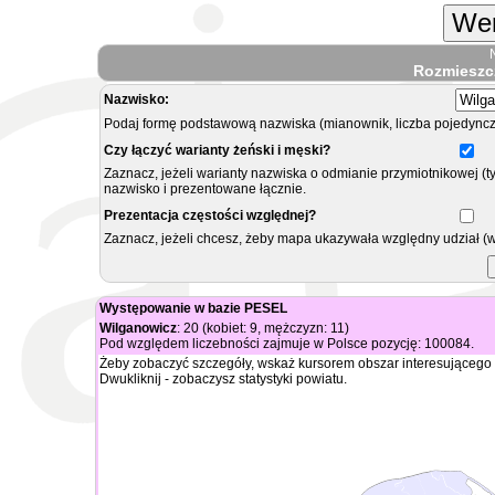
Wer
Rozmieszc
Nazwisko:
Podaj formę podstawową nazwiska (mianownik, liczba pojedyncz
Czy łączyć warianty żeński i męski?
Zaznacz, jeżeli warianty nazwiska o odmianie przymiotnikowej (t
nazwisko i prezentowane łącznie.
Prezentacja częstości względnej?
Zaznacz, jeżeli chcesz, żeby mapa ukazywała względny udział (
Występowanie w bazie PESEL
Wilganowicz
: 20 (kobiet: 9, mężczyzn: 11)
Pod względem liczebności zajmuje w Polsce pozycję: 100084.
Żeby zobaczyć szczegóły, wskaż kursorem obszar interesującego 
Dwukliknij - zobaczysz statystyki powiatu.