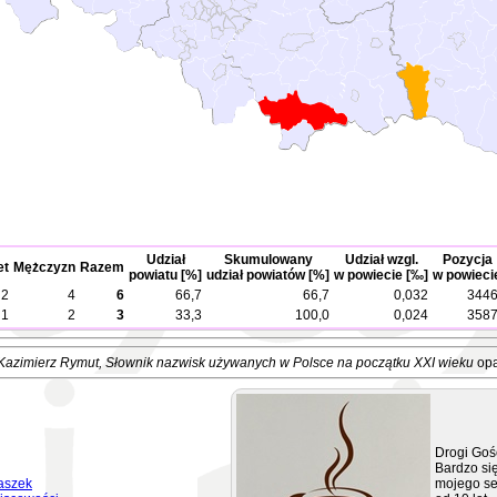
Udział
Skumulowany
Udział wzgl.
Pozycja
et
Mężczyzn
Razem
powiatu [%]
udział powiatów [%]
w powiecie [‰]
w powieci
2
4
6
66,7
66,7
0,032
3446
1
2
3
33,3
100,0
0,024
3587
Kazimierz Rymut
, Słownik nazwisk używanych w Polsce na początku XXI wieku
opa
Drogi Goś
Bardzo się
aszek
mojego se