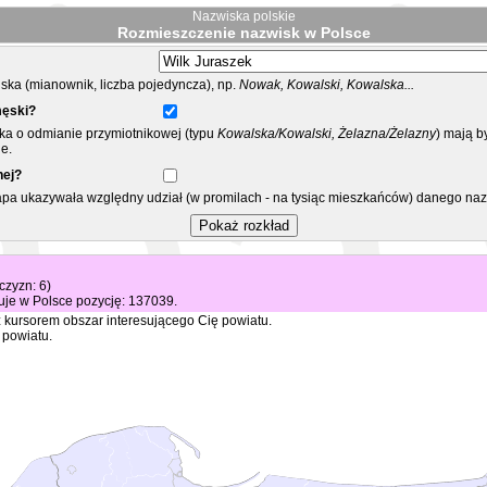
Nazwiska polskie
Rozmieszczenie nazwisk w Polsce
ka (mianownik, liczba pojedyncza), np.
Nowak, Kowalski, Kowalska...
męski?
ska o odmianie przymiotnikowej (typu
Kowalska/Kowalski, Żelazna/Żelazny
) mają b
e.
nej?
mapa ukazywała względny udział (w promilach - na tysiąc mieszkańców) danego na
żczyzn: 6)
je w Polsce pozycję: 137039.
 kursorem obszar interesującego Cię powiatu.
 powiatu.