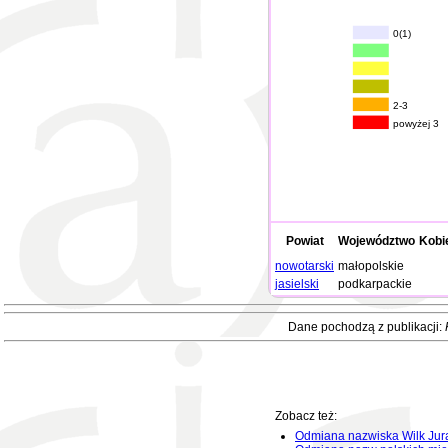
0(1)
2-3
powyżej 3
Powiat
Województwo
Kobi
nowotarski
małopolskie
jasielski
podkarpackie
Dane pochodzą z publikacji:
Zobacz też:
Odmiana nazwiska Wilk Jur