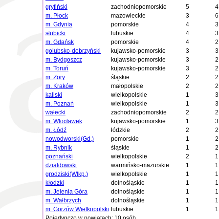
gryfiński
zachodniopomorskie
5
4
m. Płock
mazowieckie
3
6
m. Gdynia
pomorskie
4
3
słubicki
lubuskie
4
3
m. Gdańsk
pomorskie
4
2
golubsko-dobrzyński
kujawsko-pomorskie
3
3
m. Bydgoszcz
kujawsko-pomorskie
3
2
m. Toruń
kujawsko-pomorskie
3
2
m. Żory
śląskie
2
2
m. Kraków
małopolskie
2
2
kaliski
wielkopolskie
1
3
m. Poznań
wielkopolskie
1
3
wałecki
zachodniopomorskie
2
2
m. Włocławek
kujawsko-pomorskie
1
3
m. Łódź
łódzkie
2
2
nowodworski(Gd.)
pomorskie
1
2
m. Rybnik
śląskie
1
2
poznański
wielkopolskie
2
1
działdowski
warmińsko-mazurskie
1
1
grodziski(Wlkp.)
wielkopolskie
1
1
kłodzki
dolnośląskie
1
1
m. Jelenia Góra
dolnośląskie
1
1
m. Wałbrzych
dolnośląskie
1
1
m. Gorzów Wielkopolski
lubuskie
1
1
Pojedynczo w powiatach: 10 osób.