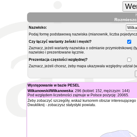
Wer
Rozmieszc
Nazwisko:
Podaj formę podstawową nazwiska (mianownik, liczba pojedyncz
Czy łączyć warianty żeński i męski?
Zaznacz, jeżeli warianty nazwiska o odmianie przymiotnikowej (t
nazwisko i prezentowane łącznie.
Prezentacja częstości względnej?
Zaznacz, jeżeli chcesz, żeby mapa ukazywała względny udział (
Występowanie w bazie PESEL
Wilkanowski/Wilkanowska
: 296 (kobiet: 152, mężczyzn: 144)
Pod względem liczebności zajmuje w Polsce pozycję: 20065.
Żeby zobaczyć szczegóły, wskaż kursorem obszar interesującego 
Dwukliknij - zobaczysz statystyki powiatu.