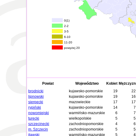
0(1)
2-2
3-5
6-10
11-20
powyżej 20
Powiat
Województwo
Kobiet
Mężczyzn
brodnicki
kujawsko-pomorskie
19
22
lipnowski
kujawsko-pomorskie
19
16
sierpecki
mazowieckie
17
17
rypiński
kujawsko-pomorskie
14
7
nowomiejski
warmińsko-mazurskie
6
7
turecki
wielkopolskie
5
5
szczecinecki
zachodniopomorskie
4
6
m. Szczecin
zachodniopomorskie
5
5
iławski
warmińsko-mazurskie
5
4