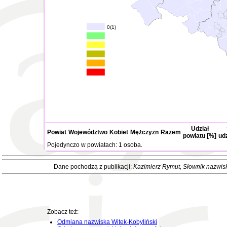
0(1)
Udział
Powiat
Województwo
Kobiet
Mężczyzn
Razem
powiatu [%]
ud
Pojedynczo w powiatach: 1 osoba.
Dane pochodzą z publikacji:
Kazimierz Rymut
, Słownik nazwis
Zobacz też:
Odmiana nazwiska Witek-Kobyliński