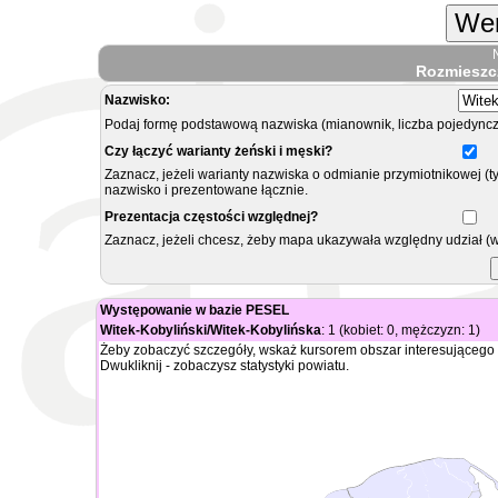
Wer
Rozmieszc
Nazwisko:
Podaj formę podstawową nazwiska (mianownik, liczba pojedyncz
Czy łączyć warianty żeński i męski?
Zaznacz, jeżeli warianty nazwiska o odmianie przymiotnikowej (t
nazwisko i prezentowane łącznie.
Prezentacja częstości względnej?
Zaznacz, jeżeli chcesz, żeby mapa ukazywała względny udział (
Występowanie w bazie PESEL
Witek-Kobyliński/Witek-Kobylińska
: 1 (kobiet: 0, mężczyzn: 1)
Żeby zobaczyć szczegóły, wskaż kursorem obszar interesującego 
Dwukliknij - zobaczysz statystyki powiatu.