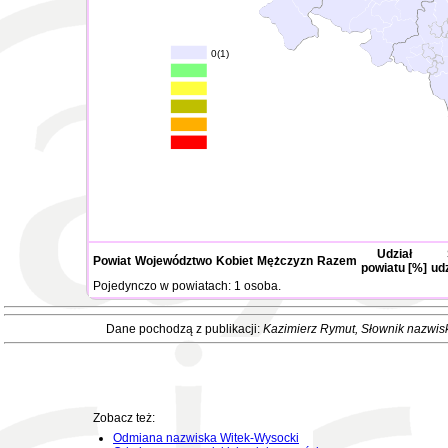
0(1)
Udział
Powiat
Województwo
Kobiet
Mężczyzn
Razem
powiatu [%]
ud
Pojedynczo w powiatach: 1 osoba.
Dane pochodzą z publikacji:
Kazimierz Rymut
, Słownik nazwis
Zobacz też:
Odmiana nazwiska Witek-Wysocki