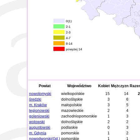
0(1)
2-1
2-3
4-7
8-14
powyżej 14
Powiat
Województwo
Kobiet
Mężczyzn
Raze
nowotomyski
wielkopolskie
15
14
2
średzki
dolnośląskie
3
6
m. Kraków
małopolskie
3
5
legionowski
mazowieckie
2
4
goleniowski
zachodniopomorskie
1
3
wołowski
dolnośląskie
2
2
augustowski
podlaskie
0
3
m. Gdynia
pomorskie
1
2
nowodworski(Gd.)
pomorskie
1
1