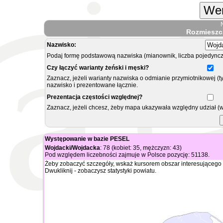
Wer
Rozmieszc
Nazwisko:
Podaj formę podstawową nazwiska (mianownik, liczba pojedyncz
Czy łączyć warianty żeński i męski?
Zaznacz, jeżeli warianty nazwiska o odmianie przymiotnikowej (t
nazwisko i prezentowane łącznie.
Prezentacja częstości względnej?
Zaznacz, jeżeli chcesz, żeby mapa ukazywała względny udział (
Występowanie w bazie PESEL
Wojdacki/Wojdacka
: 78 (kobiet: 35, mężczyzn: 43)
Pod względem liczebności zajmuje w Polsce pozycję: 51138.
Żeby zobaczyć szczegóły, wskaż kursorem obszar interesującego 
Dwukliknij - zobaczysz statystyki powiatu.