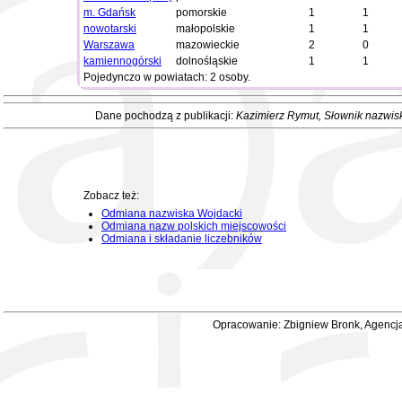
m. Gdańsk
pomorskie
1
1
nowotarski
małopolskie
1
1
Warszawa
mazowieckie
2
0
kamiennogórski
dolnośląskie
1
1
Pojedynczo w powiatach: 2 osoby.
Dane pochodzą z publikacji:
Kazimierz Rymut
, Słownik nazwis
Zobacz też:
Odmiana nazwiska Wojdacki
Odmiana nazw polskich miejscowości
Odmiana i składanie liczebników
Opracowanie: Zbigniew Bronk, Agencja 