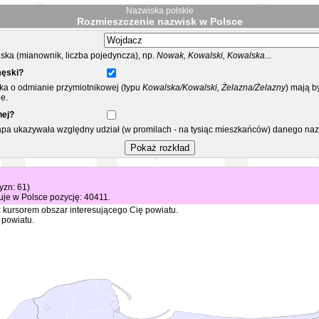
Nazwiska polskie
Rozmieszczenie nazwisk w Polsce
ka (mianownik, liczba pojedyncza), np.
Nowak, Kowalski, Kowalska...
męski?
ska o odmianie przymiotnikowej (typu
Kowalska/Kowalski, Żelazna/Żelazny
) mają b
e.
nej?
mapa ukazywała względny udział (w promilach - na tysiąc mieszkańców) danego na
yzn: 61)
je w Polsce pozycję: 40411.
 kursorem obszar interesującego Cię powiatu.
 powiatu.