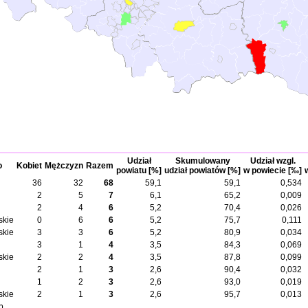
Udział
Skumulowany
Udział wzgl.
o
Kobiet
Mężczyzn
Razem
powiatu [%]
udział powiatów [%]
w powiecie [‰]
36
32
68
59,1
59,1
0,534
2
5
7
6,1
65,2
0,009
2
4
6
5,2
70,4
0,026
skie
0
6
6
5,2
75,7
0,111
skie
3
3
6
5,2
80,9
0,034
3
1
4
3,5
84,3
0,069
skie
2
2
4
3,5
87,8
0,099
2
1
3
2,6
90,4
0,032
1
2
3
2,6
93,0
0,019
skie
2
1
3
2,6
95,7
0,013
b.