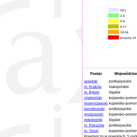
0(1)
2-4
5-8
9-17
18-34
powyżej 34
Powiat
Województw
jasielski
podkarpackie
m. Kraków
małopolskie
m. Bytom
śląskie
chełmiński
kujawsko-pomor
inowrocławski
kujawsko-pomor
tarnobrzeski
podkarpackie
grudziądzki
kujawsko-pomor
mikołowski
śląskie
m. Rzeszów
podkarpackie
m. Toruń
kujawsko-pomor
Pojedynczo w powiatach: 5 osó