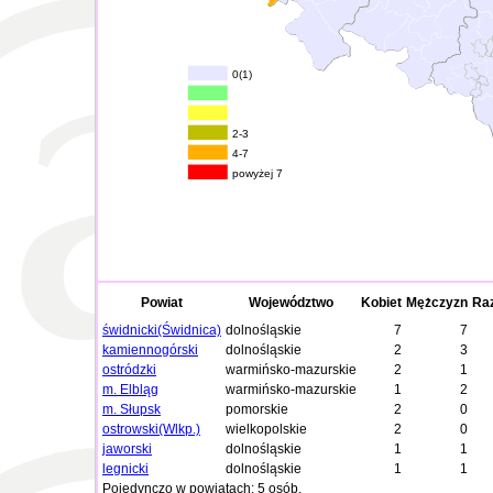
0(1)
2-3
4-7
powyżej 7
Powiat
Województwo
Kobiet
Mężczyzn
Ra
świdnicki(Świdnica)
dolnośląskie
7
7
kamiennogórski
dolnośląskie
2
3
ostródzki
warmińsko-mazurskie
2
1
m. Elbląg
warmińsko-mazurskie
1
2
m. Słupsk
pomorskie
2
0
ostrowski(Wlkp.)
wielkopolskie
2
0
jaworski
dolnośląskie
1
1
legnicki
dolnośląskie
1
1
Pojedynczo w powiatach: 5 osób.