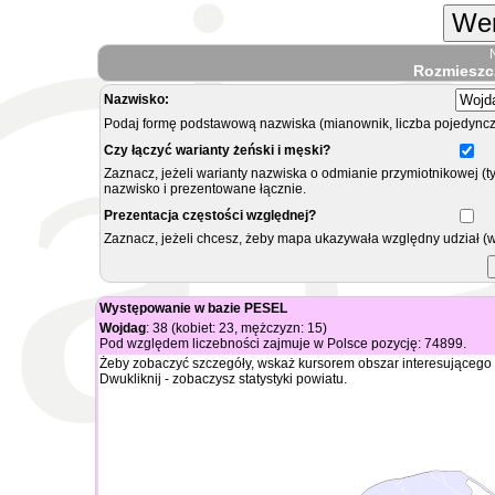
Wer
Rozmieszc
Nazwisko:
Podaj formę podstawową nazwiska (mianownik, liczba pojedyncz
Czy łączyć warianty żeński i męski?
Zaznacz, jeżeli warianty nazwiska o odmianie przymiotnikowej (t
nazwisko i prezentowane łącznie.
Prezentacja częstości względnej?
Zaznacz, jeżeli chcesz, żeby mapa ukazywała względny udział (
Występowanie w bazie PESEL
Wojdag
: 38 (kobiet: 23, mężczyzn: 15)
Pod względem liczebności zajmuje w Polsce pozycję: 74899.
Żeby zobaczyć szczegóły, wskaż kursorem obszar interesującego 
Dwukliknij - zobaczysz statystyki powiatu.