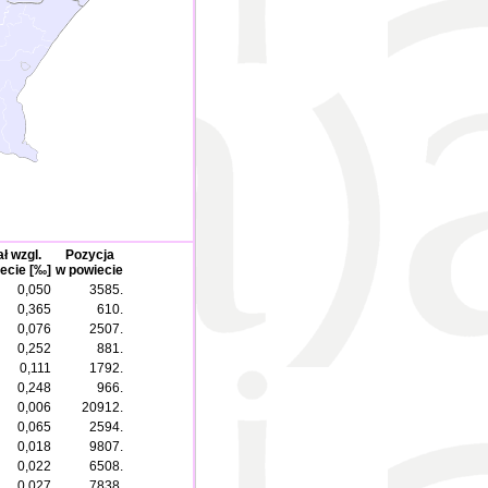
ł wzgl.
Pozycja
ecie [‰]
w powiecie
0,050
3585.
0,365
610.
0,076
2507.
0,252
881.
0,111
1792.
0,248
966.
0,006
20912.
0,065
2594.
0,018
9807.
0,022
6508.
0,027
7838.