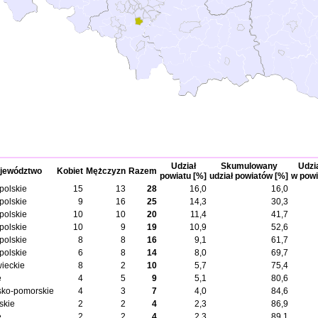
Udział
Skumulowany
Udzia
jewództwo
Kobiet
Mężczyzn
Razem
powiatu [%]
udział powiatów [%]
w powi
polskie
15
13
28
16,0
16,0
polskie
9
16
25
14,3
30,3
polskie
10
10
20
11,4
41,7
polskie
10
9
19
10,9
52,6
polskie
8
8
16
9,1
61,7
polskie
6
8
14
8,0
69,7
ieckie
8
2
10
5,7
75,4
e
4
5
9
5,1
80,6
sko-pomorskie
4
3
7
4,0
84,6
skie
2
2
4
2,3
86,9
e
2
2
4
2,3
89,1