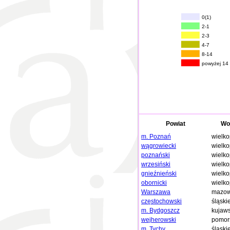
0(1)
2-1
2-3
4-7
8-14
powyżej 14
Powiat
Wo
m. Poznań
wielko
wągrowiecki
wielko
poznański
wielko
wrzesiński
wielko
gnieźnieński
wielko
obornicki
wielko
Warszawa
mazow
częstochowski
śląski
m. Bydgoszcz
kujaw
wejherowski
pomor
m. Tychy
śląski