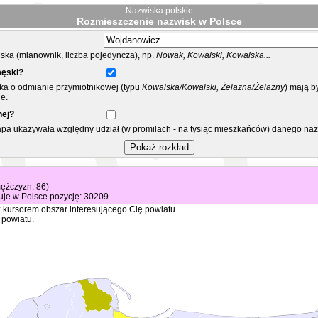
Nazwiska polskie
Rozmieszczenie nazwisk w Polsce
ka (mianownik, liczba pojedyncza), np.
Nowak, Kowalski, Kowalska...
męski?
ska o odmianie przymiotnikowej (typu
Kowalska/Kowalski, Żelazna/Żelazny
) mają b
e.
nej?
mapa ukazywała względny udział (w promilach - na tysiąc mieszkańców) danego na
mężczyzn: 86)
je w Polsce pozycję: 30209.
 kursorem obszar interesującego Cię powiatu.
 powiatu.