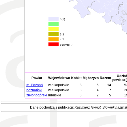
0(1)
2-3
4-7
powyżej 7
Udział
Powiat
Województwo
Kobiet
Mężczyzn
Razem
powiatu 
m. Poznań
wielkopolskie
8
6
14
5
poznański
wielkopolskie
3
4
7
2
zielonogórski
lubuskie
3
2
5
1
Dane pochodzą z publikacji:
Kazimierz Rymut
, Słownik nazwis