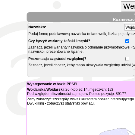
Wer
Rozmieszc
Nazwisko:
Podaj formę podstawową nazwiska (mianownik, liczba pojedyncz
Czy łączyć warianty żeński i męski?
Zaznacz, jeżeli warianty nazwiska o odmianie przymiotnikowej (t
nazwisko i prezentowane łącznie.
Prezentacja częstości względnej?
Zaznacz, jeżeli chcesz, żeby mapa ukazywała względny udział (
Występowanie w bazie PESEL
Wojdarska/Wojdarski
: 26 (kobiet: 14, mężczyzn: 12)
Pod względem liczebności zajmuje w Polsce pozycję: 89177.
Żeby zobaczyć szczegóły, wskaż kursorem obszar interesującego 
Dwukliknij - zobaczysz statystyki powiatu.