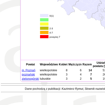
0(1)
2-3
4-7
powyżej 7
Udział
Powiat
Województwo
Kobiet
Mężczyzn
Razem
powiatu 
m. Poznań
wielkopolskie
8
6
14
5
poznański
wielkopolskie
3
4
7
2
zielonogórski
lubuskie
3
2
5
1
Dane pochodzą z publikacji:
Kazimierz Rymut
, Słownik nazwis