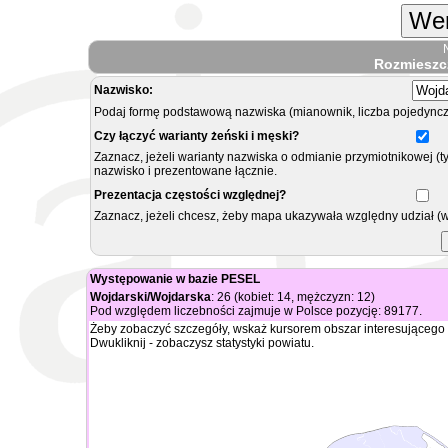
Wer
Rozmieszc
Nazwisko:
Podaj formę podstawową nazwiska (mianownik, liczba pojedyncz
Czy łączyć warianty żeński i męski?
Zaznacz, jeżeli warianty nazwiska o odmianie przymiotnikowej (t
nazwisko i prezentowane łącznie.
Prezentacja częstości względnej?
Zaznacz, jeżeli chcesz, żeby mapa ukazywała względny udział (
Występowanie w bazie PESEL
Wojdarski/Wojdarska
: 26 (kobiet: 14, mężczyzn: 12)
Pod względem liczebności zajmuje w Polsce pozycję: 89177.
Żeby zobaczyć szczegóły, wskaż kursorem obszar interesującego 
Dwukliknij - zobaczysz statystyki powiatu.