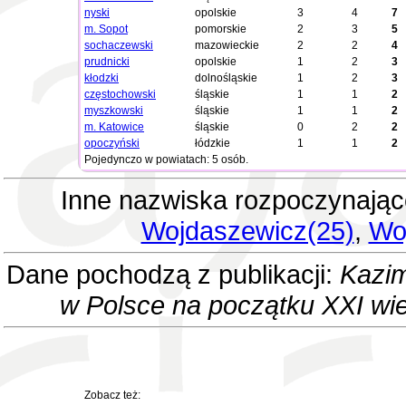
nyski
opolskie
3
4
7
m. Sopot
pomorskie
2
3
5
sochaczewski
mazowieckie
2
2
4
prudnicki
opolskie
1
2
3
kłodzki
dolnośląskie
1
2
3
częstochowski
śląskie
1
1
2
myszkowski
śląskie
1
1
2
m. Katowice
śląskie
0
2
2
opoczyński
łódzkie
1
1
2
Pojedynczo w powiatach: 5 osób.
Inne nazwiska rozpoczynając
Wojdaszewicz(25)
,
Wo
Dane pochodzą z publikacji:
Kazim
w Polsce na początku XXI wi
Zobacz też: