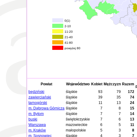
0(1)
2-10
11-20
21-40
41-80
powyżej 80
Powiat
Województwo
Kobiet
Mężczyzn
Razem
będziński
śląskie
93
79
172
zawierciański
śląskie
39
35
74
tarnogórski
śląskie
11
13
24
m. Dąbrowa Górnicza
śląskie
7
8
15
m. Bytom
śląskie
7
7
14
buski
świętokrzyskie
7
6
13
Warszawa
mazowieckie
6
5
11
m. Kraków
małopolskie
5
3
8
m. Sosnowiec
śląskie
4
3
7