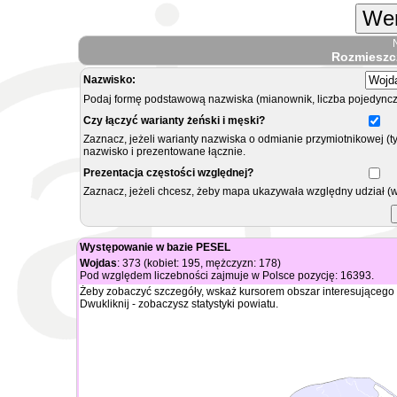
Wer
Rozmieszc
Nazwisko:
Podaj formę podstawową nazwiska (mianownik, liczba pojedyncz
Czy łączyć warianty żeński i męski?
Zaznacz, jeżeli warianty nazwiska o odmianie przymiotnikowej (t
nazwisko i prezentowane łącznie.
Prezentacja częstości względnej?
Zaznacz, jeżeli chcesz, żeby mapa ukazywała względny udział (
Występowanie w bazie PESEL
Wojdas
: 373 (kobiet: 195, mężczyzn: 178)
Pod względem liczebności zajmuje w Polsce pozycję: 16393.
Żeby zobaczyć szczegóły, wskaż kursorem obszar interesującego 
Dwukliknij - zobaczysz statystyki powiatu.