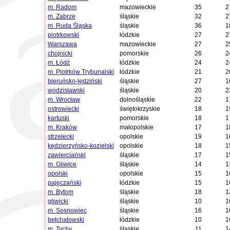
m. Radom
mazowieckie
35
2
m. Zabrze
śląskie
32
2
m. Ruda Śląska
śląskie
36
1
piotrkowski
łódzkie
27
2
Warszawa
mazowieckie
27
2
chojnicki
pomorskie
26
2
m. Łódź
łódzkie
24
2
m. Piotrków Trybunalski
łódzkie
21
2
bieruńsko-lędziński
śląskie
27
1
wodzisławski
śląskie
20
2
m. Wrocław
dolnośląskie
22
1
ostrowiecki
świętokrzyskie
18
1
kartuski
pomorskie
18
1
m. Kraków
małopolskie
17
1
strzelecki
opolskie
19
1
kędzierzyńsko-kozielski
opolskie
18
1
zawierciański
śląskie
17
1
m. Gliwice
śląskie
14
1
opolski
opolskie
15
1
pajęczański
łódzkie
15
1
m. Bytom
śląskie
18
1
gliwicki
śląskie
10
1
m. Sosnowiec
śląskie
16
1
bełchatowski
łódzkie
10
1
m. Tychy
śląskie
11
1