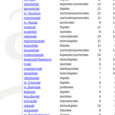
sępoleński
kujawsko-pomorskie
13
1
tarnogórski
śląskie
12
1
m. Szczecin
zachodniopomorskie
12
1
goleniowski
zachodniopomorskie
11
1
m. Słupsk
pomorskie
9
1
żywiecki
śląskie
12
prudnicki
opolskie
8
1
radomski
mazowieckie
10
1
dzierżoniowski
dolnośląskie
11
brzeziński
łódzkie
11
koszaliński
zachodniopomorskie
6
1
inowrocławski
kujawsko-pomorskie
10
świdnicki(Świdnica)
dolnośląskie
8
1
nyski
opolskie
6
1
nowotomyski
wielkopolskie
7
1
strzeliński
dolnośląskie
7
1
mikołowski
śląskie
7
m. Chorzów
śląskie
8
m. Białystok
podlaskie
7
kłobucki
śląskie
9
kluczborski
opolskie
6
przysuski
mazowieckie
6
oławski
dolnośląskie
10
gorzowski
lubuskie
8