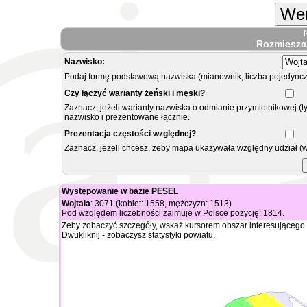
Wer
Rozmieszc
Nazwisko:
Podaj formę podstawową nazwiska (mianownik, liczba pojedyncz
Czy łączyć warianty żeński i męski?
Zaznacz, jeżeli warianty nazwiska o odmianie przymiotnikowej (t
nazwisko i prezentowane łącznie.
Prezentacja częstości względnej?
Zaznacz, jeżeli chcesz, żeby mapa ukazywała względny udział (
Występowanie w bazie PESEL
Wojtala
: 3071 (kobiet: 1558, mężczyzn: 1513)
Pod względem liczebności zajmuje w Polsce pozycję: 1814.
Żeby zobaczyć szczegóły, wskaż kursorem obszar interesującego 
Dwukliknij - zobaczysz statystyki powiatu.