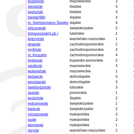
kozienicki
mazowieckie
3
sieradzki
łódzkie
3
wieluński
łódzkie
3
bielski(BB)
śląskie
3
m. Siemianowice Śląskie
śląskie
4
pińczowski
świętokrzyskie
2
tomaszowski(Lub.)
lubelskie
2
kętrzyński
warmińsko-mazurskie
1
drawski
zachodniopomorskie
2
gryfiński
zachodniopomorskie
3
m. Koszalin
zachodniopomorskie
4
bydgoski
kujawsko-pomorskie
2
siedlecki
mazowieckie
3
wołomiński
mazowieckie
1
lwówecki
dolnośląskie
3
wrocławski
dolnośląskie
3
świebodziński
lubuskie
3
słupski
pomorskie
1
będziński
śląskie
2
jędrzejowski
świętokrzyskie
1
kielecki
świętokrzyskie
2
chrzanowski
małopolskie
3
suski
małopolskie
2
tarnowski
małopolskie
1
giżycki
warmińsko-mazurskie
2