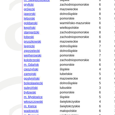
m. Świętochłowice
śląskie
8
gryficki
zachodniopomorskie
6
grójecki
mazowieckie
6
jaworski
dolnośląskie
8
lęborski
pomorskie
5
gołdapski
warmińsko-mazurskie
6
kępiński
wielkopolskie
6
stargardzki
zachodniopomorskie
8
łobeski
zachodniopomorskie
6
pruszkowski
mazowieckie
8
legnicki
dolnośląskie
7
zgorzelecki
dolnośląskie
5
wejherowski
pomorskie
7
kołobrzeski
zachodniopomorskie
6
m. Gdańsk
pomorskie
6
cieszyński
śląskie
4
zamojski
lubelskie
5
gostyniński
mazowieckie
4
bolesławiecki
dolnośląskie
5
sulęciński
lubuskie
3
bytowski
pomorskie
6
m. Mysłowice
śląskie
5
włoszczowski
świętokrzyskie
4
m. Kielce
świętokrzyskie
6
wadowicki
małopolskie
6