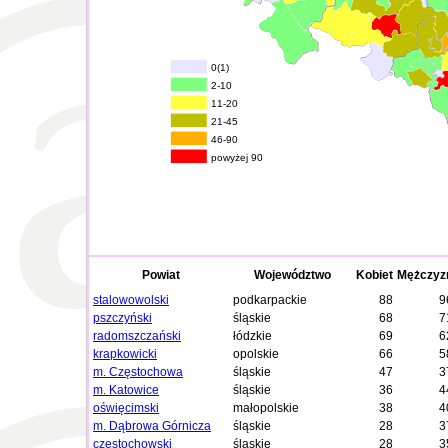
0(1)
2-10
11-20
21-45
46-90
powyżej 90
Powiat
Województwo
Kobiet
Mężczyz
stalowowolski
podkarpackie
88
9
pszczyński
śląskie
68
7
radomszczański
łódzkie
69
6
krapkowicki
opolskie
66
5
m. Częstochowa
śląskie
47
3
m. Katowice
śląskie
36
4
oświęcimski
małopolskie
38
4
m. Dąbrowa Górnicza
śląskie
28
3
częstochowski
śląskie
28
3