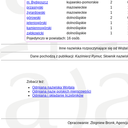
m. Bydgoszcz
kujawsko-pomorskie
2
przasnyski
mazowieckie
1
żyrardowski
mazowieckie
1
górowski
dolnośląskie
2
jeleniogórski
dolnośląskie
1
kamiennogórski
dolnośląskie
1
ząbkowicki
dolnośląskie
1
Pojedynczo w powiatach: 16 osób.
Inne nazwiska rozpoczynające się od Wojta
Dane pochodzą z publikacji:
Kazimierz Rymut
, Słownik nazwis
Zobacz też:
Odmiana nazwiska Wojtala
Odmiana nazw polskich miejscowości
Odmiana i składanie liczebników
Opracowanie: Zbigniew Bronk, Agencja 