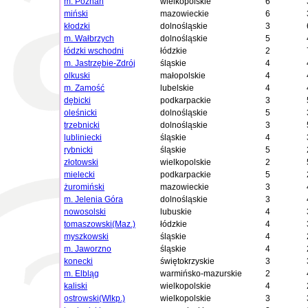
m. Poznań
wielkopolskie
6
miński
mazowieckie
6
kłodzki
dolnośląskie
3
m. Wałbrzych
dolnośląskie
5
łódzki wschodni
łódzkie
2
m. Jastrzębie-Zdrój
śląskie
4
olkuski
małopolskie
4
m. Zamość
lubelskie
4
dębicki
podkarpackie
3
oleśnicki
dolnośląskie
5
trzebnicki
dolnośląskie
3
lubliniecki
śląskie
4
rybnicki
śląskie
5
złotowski
wielkopolskie
2
mielecki
podkarpackie
5
żuromiński
mazowieckie
3
m. Jelenia Góra
dolnośląskie
3
nowosolski
lubuskie
4
tomaszowski(Maz.)
łódzkie
4
myszkowski
śląskie
4
m. Jaworzno
śląskie
4
konecki
świętokrzyskie
3
m. Elbląg
warmińsko-mazurskie
2
kaliski
wielkopolskie
4
ostrowski(Wlkp.)
wielkopolskie
3