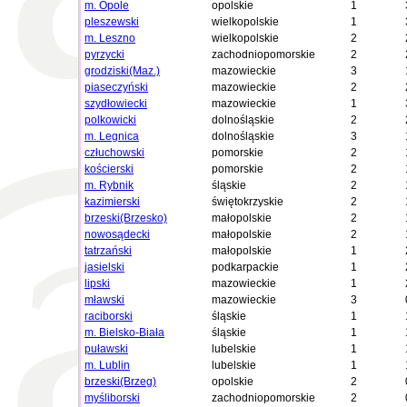
m. Opole
opolskie
1
pleszewski
wielkopolskie
1
m. Leszno
wielkopolskie
2
pyrzycki
zachodniopomorskie
2
grodziski(Maz.)
mazowieckie
3
piaseczyński
mazowieckie
2
szydłowiecki
mazowieckie
1
polkowicki
dolnośląskie
2
m. Legnica
dolnośląskie
3
człuchowski
pomorskie
2
kościerski
pomorskie
2
m. Rybnik
śląskie
2
kazimierski
świętokrzyskie
2
brzeski(Brzesko)
małopolskie
2
nowosądecki
małopolskie
2
tatrzański
małopolskie
1
jasielski
podkarpackie
1
lipski
mazowieckie
1
mławski
mazowieckie
3
raciborski
śląskie
1
m. Bielsko-Biała
śląskie
1
puławski
lubelskie
1
m. Lublin
lubelskie
1
brzeski(Brzeg)
opolskie
2
myśliborski
zachodniopomorskie
2