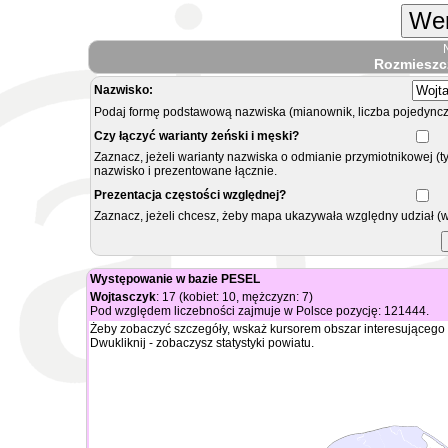
Wer
Rozmieszc
Nazwisko:
Podaj formę podstawową nazwiska (mianownik, liczba pojedyncz
Czy łączyć warianty żeński i męski?
Zaznacz, jeżeli warianty nazwiska o odmianie przymiotnikowej (t
nazwisko i prezentowane łącznie.
Prezentacja częstości względnej?
Zaznacz, jeżeli chcesz, żeby mapa ukazywała względny udział (
Występowanie w bazie PESEL
Wojtasczyk
: 17 (kobiet: 10, mężczyzn: 7)
Pod względem liczebności zajmuje w Polsce pozycję: 121444.
Żeby zobaczyć szczegóły, wskaż kursorem obszar interesującego 
Dwukliknij - zobaczysz statystyki powiatu.