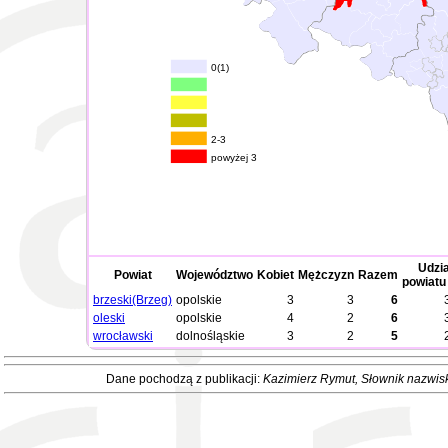
0(1)
2-3
powyżej 3
Udzia
Powiat
Województwo
Kobiet
Mężczyzn
Razem
powiatu
brzeski(Brzeg)
opolskie
3
3
6
oleski
opolskie
4
2
6
wrocławski
dolnośląskie
3
2
5
Dane pochodzą z publikacji:
Kazimierz Rymut
, Słownik nazwis