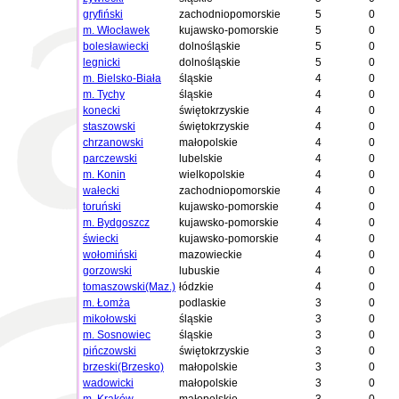
gryfiński
zachodniopomorskie
5
0
m. Włocławek
kujawsko-pomorskie
5
0
bolesławiecki
dolnośląskie
5
0
legnicki
dolnośląskie
5
0
m. Bielsko-Biała
śląskie
4
0
m. Tychy
śląskie
4
0
konecki
świętokrzyskie
4
0
staszowski
świętokrzyskie
4
0
chrzanowski
małopolskie
4
0
parczewski
lubelskie
4
0
m. Konin
wielkopolskie
4
0
wałecki
zachodniopomorskie
4
0
toruński
kujawsko-pomorskie
4
0
m. Bydgoszcz
kujawsko-pomorskie
4
0
świecki
kujawsko-pomorskie
4
0
wołomiński
mazowieckie
4
0
gorzowski
lubuskie
4
0
tomaszowski(Maz.)
łódzkie
4
0
m. Łomża
podlaskie
3
0
mikołowski
śląskie
3
0
m. Sosnowiec
śląskie
3
0
pińczowski
świętokrzyskie
3
0
brzeski(Brzesko)
małopolskie
3
0
wadowicki
małopolskie
3
0