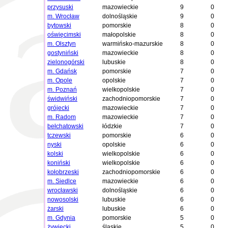
przysuski
mazowieckie
9
0
m. Wrocław
dolnośląskie
9
0
bytowski
pomorskie
8
0
oświęcimski
małopolskie
8
0
m. Olsztyn
warmińsko-mazurskie
8
0
gostyniński
mazowieckie
8
0
zielonogórski
lubuskie
8
0
m. Gdańsk
pomorskie
7
0
m. Opole
opolskie
7
0
m. Poznań
wielkopolskie
7
0
świdwiński
zachodniopomorskie
7
0
grójecki
mazowieckie
7
0
m. Radom
mazowieckie
7
0
bełchatowski
łódzkie
7
0
tczewski
pomorskie
6
0
nyski
opolskie
6
0
kolski
wielkopolskie
6
0
koniński
wielkopolskie
6
0
kołobrzeski
zachodniopomorskie
6
0
m. Siedlce
mazowieckie
6
0
wrocławski
dolnośląskie
6
0
nowosolski
lubuskie
6
0
żarski
lubuskie
6
0
m. Gdynia
pomorskie
5
0
żywiecki
śląskie
5
0