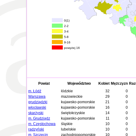
0(1)
2-2
3-4
5-8
9-16
powyżej 16
Powiat
Województwo
Kobiet
Mężczyzn
Ra
m. Łódź
łódzkie
32
0
Warszawa
mazowieckie
29
0
grudziądzki
kujawsko-pomorskie
21
0
włocławski
kujawsko-pomorskie
16
0
skarżyski
świętokrzyskie
14
0
m. Grudziądz
kujawsko-pomorskie
11
0
m. Częstochowa
śląskie
10
0
radzyński
lubelskie
10
0
m. Szczecin
zachodniopomorskie
10
0