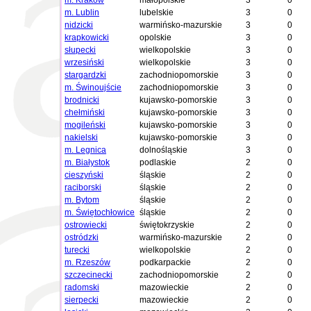
m. Kraków
małopolskie
3
0
m. Lublin
lubelskie
3
0
nidzicki
warmińsko-mazurskie
3
0
krapkowicki
opolskie
3
0
słupecki
wielkopolskie
3
0
wrzesiński
wielkopolskie
3
0
stargardzki
zachodniopomorskie
3
0
m. Świnoujście
zachodniopomorskie
3
0
brodnicki
kujawsko-pomorskie
3
0
chełmiński
kujawsko-pomorskie
3
0
mogileński
kujawsko-pomorskie
3
0
nakielski
kujawsko-pomorskie
3
0
m. Legnica
dolnośląskie
3
0
m. Białystok
podlaskie
2
0
cieszyński
śląskie
2
0
raciborski
śląskie
2
0
m. Bytom
śląskie
2
0
m. Świętochłowice
śląskie
2
0
ostrowiecki
świętokrzyskie
2
0
ostródzki
warmińsko-mazurskie
2
0
turecki
wielkopolskie
2
0
m. Rzeszów
podkarpackie
2
0
szczecinecki
zachodniopomorskie
2
0
radomski
mazowieckie
2
0
sierpecki
mazowieckie
2
0