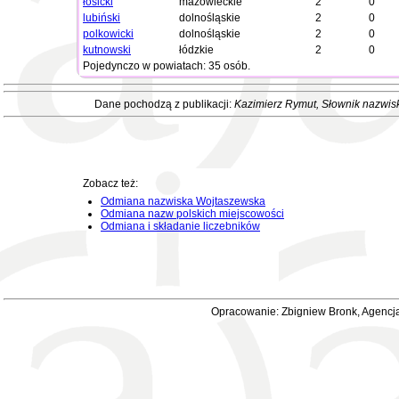
łosicki
mazowieckie
2
0
lubiński
dolnośląskie
2
0
polkowicki
dolnośląskie
2
0
kutnowski
łódzkie
2
0
Pojedynczo w powiatach: 35 osób.
Dane pochodzą z publikacji:
Kazimierz Rymut
, Słownik nazwis
Zobacz też:
Odmiana nazwiska Wojtaszewska
Odmiana nazw polskich miejscowości
Odmiana i składanie liczebników
Opracowanie: Zbigniew Bronk, Agencja 