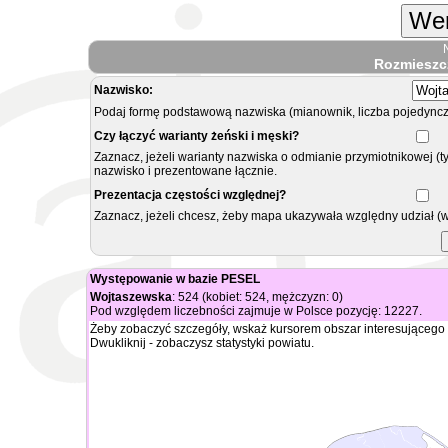
Wer
Rozmieszc
Nazwisko:
Podaj formę podstawową nazwiska (mianownik, liczba pojedyncz
Czy łączyć warianty żeński i męski?
Zaznacz, jeżeli warianty nazwiska o odmianie przymiotnikowej (t
nazwisko i prezentowane łącznie.
Prezentacja częstości względnej?
Zaznacz, jeżeli chcesz, żeby mapa ukazywała względny udział (
Występowanie w bazie PESEL
Wojtaszewska
: 524 (kobiet: 524, mężczyzn: 0)
Pod względem liczebności zajmuje w Polsce pozycję: 12227.
Żeby zobaczyć szczegóły, wskaż kursorem obszar interesującego 
Dwukliknij - zobaczysz statystyki powiatu.