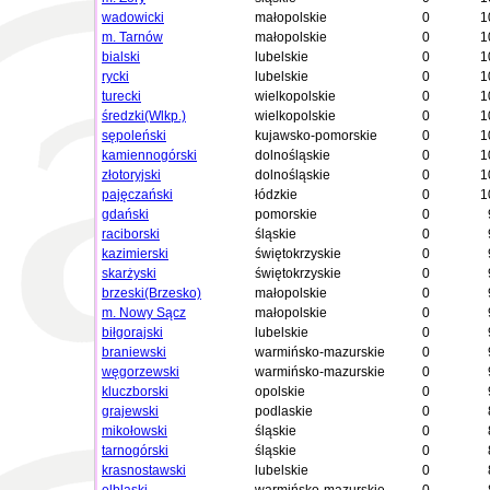
wadowicki
małopolskie
0
1
m. Tarnów
małopolskie
0
1
bialski
lubelskie
0
1
rycki
lubelskie
0
1
turecki
wielkopolskie
0
1
średzki(Wlkp.)
wielkopolskie
0
1
sępoleński
kujawsko-pomorskie
0
1
kamiennogórski
dolnośląskie
0
1
złotoryjski
dolnośląskie
0
1
pajęczański
łódzkie
0
1
gdański
pomorskie
0
raciborski
śląskie
0
kazimierski
świętokrzyskie
0
skarżyski
świętokrzyskie
0
brzeski(Brzesko)
małopolskie
0
m. Nowy Sącz
małopolskie
0
biłgorajski
lubelskie
0
braniewski
warmińsko-mazurskie
0
węgorzewski
warmińsko-mazurskie
0
kluczborski
opolskie
0
grajewski
podlaskie
0
mikołowski
śląskie
0
tarnogórski
śląskie
0
krasnostawski
lubelskie
0