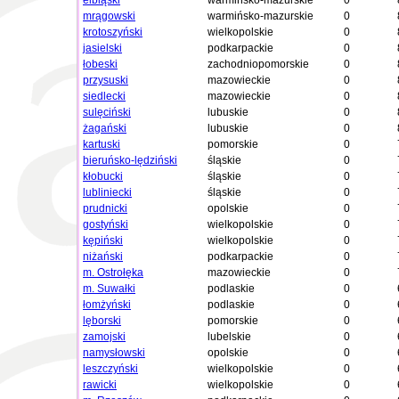
elbląski
warmińsko-mazurskie
0
mrągowski
warmińsko-mazurskie
0
krotoszyński
wielkopolskie
0
jasielski
podkarpackie
0
łobeski
zachodniopomorskie
0
przysuski
mazowieckie
0
siedlecki
mazowieckie
0
sulęciński
lubuskie
0
żagański
lubuskie
0
kartuski
pomorskie
0
bieruńsko-lędziński
śląskie
0
kłobucki
śląskie
0
lubliniecki
śląskie
0
prudnicki
opolskie
0
gostyński
wielkopolskie
0
kępiński
wielkopolskie
0
niżański
podkarpackie
0
m. Ostrołęka
mazowieckie
0
m. Suwałki
podlaskie
0
łomżyński
podlaskie
0
lęborski
pomorskie
0
zamojski
lubelskie
0
namysłowski
opolskie
0
leszczyński
wielkopolskie
0
rawicki
wielkopolskie
0