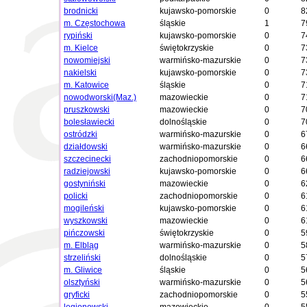
brodnicki
kujawsko-pomorskie
0
8
m. Częstochowa
śląskie
1
7
rypiński
kujawsko-pomorskie
0
7
m. Kielce
świętokrzyskie
0
7
nowomiejski
warmińsko-mazurskie
0
7
nakielski
kujawsko-pomorskie
0
7
m. Katowice
śląskie
0
7
nowodworski(Maz.)
mazowieckie
0
7
pruszkowski
mazowieckie
0
7
bolesławiecki
dolnośląskie
0
7
ostródzki
warmińsko-mazurskie
0
6
działdowski
warmińsko-mazurskie
0
6
szczecinecki
zachodniopomorskie
0
6
radziejowski
kujawsko-pomorskie
0
6
gostyniński
mazowieckie
0
6
policki
zachodniopomorskie
0
6
mogileński
kujawsko-pomorskie
0
6
wyszkowski
mazowieckie
0
6
pińczowski
świętokrzyskie
0
5
m. Elbląg
warmińsko-mazurskie
0
5
strzeliński
dolnośląskie
0
5
m. Gliwice
śląskie
0
5
olsztyński
warmińsko-mazurskie
0
5
gryficki
zachodniopomorskie
0
5