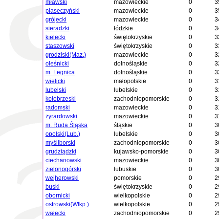
mławski
mazowieckie
0
3
piaseczyński
mazowieckie
0
3
grójecki
mazowieckie
0
3
sieradzki
łódzkie
0
3
kielecki
świętokrzyskie
0
3
staszowski
świętokrzyskie
0
3
grodziski(Maz.)
mazowieckie
0
3
oleśnicki
dolnośląskie
0
3
m. Legnica
dolnośląskie
0
3
wielicki
małopolskie
0
3
lubelski
lubelskie
0
3
kołobrzeski
zachodniopomorskie
0
3
radomski
mazowieckie
0
3
żyrardowski
mazowieckie
0
3
m. Ruda Śląska
śląskie
0
3
opolski(Lub.)
lubelskie
0
3
myśliborski
zachodniopomorskie
0
3
grudziądzki
kujawsko-pomorskie
0
3
ciechanowski
mazowieckie
0
3
zielonogórski
lubuskie
0
3
wejherowski
pomorskie
0
2
buski
świętokrzyskie
0
2
obornicki
wielkopolskie
0
2
ostrowski(Wlkp.)
wielkopolskie
0
2
wałecki
zachodniopomorskie
0
2