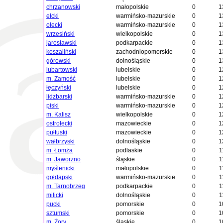
chrzanowski
małopolskie
0
1
ełcki
warmińsko-mazurskie
0
1
olecki
warmińsko-mazurskie
0
1
wrzesiński
wielkopolskie
0
1
jarosławski
podkarpackie
0
1
koszaliński
zachodniopomorskie
0
1
górowski
dolnośląskie
0
1
lubartowski
lubelskie
0
1
m. Zamość
lubelskie
0
1
łęczyński
lubelskie
0
1
lidzbarski
warmińsko-mazurskie
0
1
piski
warmińsko-mazurskie
0
1
m. Kalisz
wielkopolskie
0
1
ostrołęcki
mazowieckie
0
1
pułtuski
mazowieckie
0
1
wałbrzyski
dolnośląskie
0
1
m. Łomża
podlaskie
0
1
m. Jaworzno
śląskie
0
1
myślenicki
małopolskie
0
1
gołdapski
warmińsko-mazurskie
0
1
m. Tarnobrzeg
podkarpackie
0
1
milicki
dolnośląskie
0
1
pucki
pomorskie
0
1
sztumski
pomorskie
0
1
m. Żory
śląskie
0
1