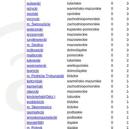
puławski
lubelskie
0
1
giżycki
warmińsko-mazurskie
0
1
opolski
opolskie
0
1
pyrzycki
zachodniopomorskie
0
1
m. Świnoujście
zachodniopomorskie
0
1
wąbrzeski
kujawsko-pomorskie
0
1
przasnyski
mazowieckie
0
1
szydłowiecki
mazowieckie
0
1
m. Siedlce
mazowieckie
0
1
polkowicki
dolnośląskie
0
1
malborski
pomorskie
0
1
łukowski
lubelskie
0
1
wągrowiecki
wielkopolskie
0
1
legnicki
dolnośląskie
0
1
m. Piotrków Trybunalski
łódzkie
0
1
kętrzyński
warmińsko-mazurskie
0
1
kamieński
zachodniopomorskie
0
1
otwocki
mazowieckie
0
1
krośnieński(Odrz.)
lubuskie
0
1
poddębicki
łódzkie
0
1
m. Skierniewice
łódzkie
0
1
siemiatycki
podlaskie
0
1
wysokomazowiecki
podlaskie
0
1
bielski(BB)
śląskie
0
1
m. Rybnik
śląskie
0
1