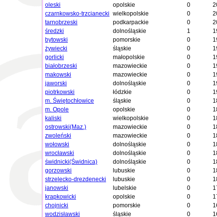
oleski
opolskie
0
2
czarnkowsko-trzcianecki
wielkopolskie
0
2
tarnobrzeski
podkarpackie
0
2
średzki
dolnośląskie
1
1
bytowski
pomorskie
0
1
żywiecki
śląskie
0
1
gorlicki
małopolskie
0
1
białobrzeski
mazowieckie
0
1
makowski
mazowieckie
0
1
jaworski
dolnośląskie
0
1
piotrkowski
łódzkie
0
1
m. Świętochłowice
śląskie
0
1
m. Opole
opolskie
0
1
kaliski
wielkopolskie
0
1
ostrowski(Maz.)
mazowieckie
0
1
zwoleński
mazowieckie
0
1
wołowski
dolnośląskie
0
1
wrocławski
dolnośląskie
0
1
świdnicki(Świdnica)
dolnośląskie
0
1
gorzowski
lubuskie
0
1
strzelecko-drezdenecki
lubuskie
0
1
janowski
lubelskie
0
1
krapkowicki
opolskie
0
1
chojnicki
pomorskie
0
1
wodzisławski
śląskie
0
1