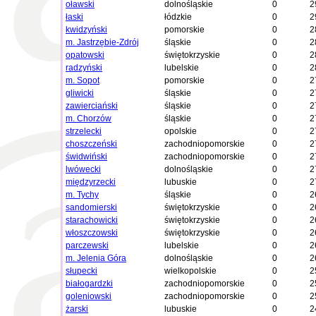
oławski
dolnośląskie
0
2
łaski
łódzkie
0
2
kwidzyński
pomorskie
0
2
m. Jastrzębie-Zdrój
śląskie
0
2
opatowski
świętokrzyskie
0
2
radzyński
lubelskie
0
2
m. Sopot
pomorskie
0
2
gliwicki
śląskie
0
2
zawierciański
śląskie
0
2
m. Chorzów
śląskie
0
2
strzelecki
opolskie
0
2
choszczeński
zachodniopomorskie
0
2
świdwiński
zachodniopomorskie
0
2
lwówecki
dolnośląskie
0
2
międzyrzecki
lubuskie
0
2
m. Tychy
śląskie
0
2
sandomierski
świętokrzyskie
0
2
starachowicki
świętokrzyskie
0
2
włoszczowski
świętokrzyskie
0
2
parczewski
lubelskie
0
2
m. Jelenia Góra
dolnośląskie
0
2
słupecki
wielkopolskie
0
2
białogardzki
zachodniopomorskie
0
2
goleniowski
zachodniopomorskie
0
2
żarski
lubuskie
0
2