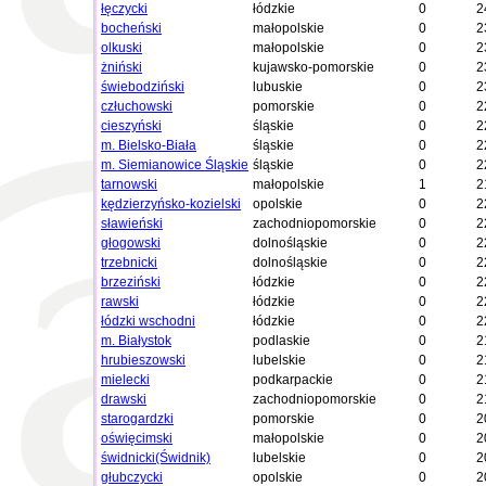
łęczycki
łódzkie
0
2
bocheński
małopolskie
0
2
olkuski
małopolskie
0
2
żniński
kujawsko-pomorskie
0
2
świebodziński
lubuskie
0
2
człuchowski
pomorskie
0
2
cieszyński
śląskie
0
2
m. Bielsko-Biała
śląskie
0
2
m. Siemianowice Śląskie
śląskie
0
2
tarnowski
małopolskie
1
2
kędzierzyńsko-kozielski
opolskie
0
2
sławieński
zachodniopomorskie
0
2
głogowski
dolnośląskie
0
2
trzebnicki
dolnośląskie
0
2
brzeziński
łódzkie
0
2
rawski
łódzkie
0
2
łódzki wschodni
łódzkie
0
2
m. Białystok
podlaskie
0
2
hrubieszowski
lubelskie
0
2
mielecki
podkarpackie
0
2
drawski
zachodniopomorskie
0
2
starogardzki
pomorskie
0
2
oświęcimski
małopolskie
0
2
świdnicki(Świdnik)
lubelskie
0
2
głubczycki
opolskie
0
2