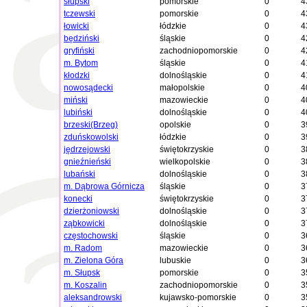
słupski
pomorskie
0
4
tczewski
pomorskie
0
4
łowicki
łódzkie
0
4
będziński
śląskie
0
4
gryfiński
zachodniopomorskie
0
4
m. Bytom
śląskie
0
4
kłodzki
dolnośląskie
0
4
nowosądecki
małopolskie
0
4
miński
mazowieckie
0
4
lubiński
dolnośląskie
0
4
brzeski(Brzeg)
opolskie
0
3
zduńskowolski
łódzkie
0
3
jędrzejowski
świętokrzyskie
0
3
gnieźnieński
wielkopolskie
0
3
lubański
dolnośląskie
0
3
m. Dąbrowa Górnicza
śląskie
0
3
konecki
świętokrzyskie
0
3
dzierżoniowski
dolnośląskie
0
3
ząbkowicki
dolnośląskie
0
3
częstochowski
śląskie
0
3
m. Radom
mazowieckie
0
3
m. Zielona Góra
lubuskie
0
3
m. Słupsk
pomorskie
0
3
m. Koszalin
zachodniopomorskie
0
3
aleksandrowski
kujawsko-pomorskie
0
3