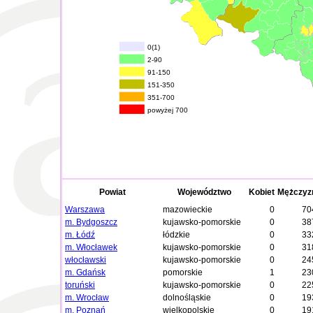
0(1)
2-90
91-150
151-350
351-700
powyżej 700
Powiat
Województwo
Kobiet
Mężczyz
Warszawa
mazowieckie
0
70
m. Bydgoszcz
kujawsko-pomorskie
0
38
m. Łódź
łódzkie
0
33
m. Włocławek
kujawsko-pomorskie
0
31
włocławski
kujawsko-pomorskie
0
24
m. Gdańsk
pomorskie
1
23
toruński
kujawsko-pomorskie
0
22
m. Wrocław
dolnośląskie
0
19
m. Poznań
wielkopolskie
0
19