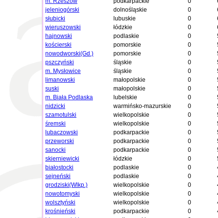
m. Rzeszów
podkarpackie
0
jeleniogórski
dolnośląskie
0
słubicki
lubuskie
0
wieruszowski
łódzkie
0
hajnowski
podlaskie
0
kościerski
pomorskie
0
nowodworski(Gd.)
pomorskie
0
pszczyński
śląskie
0
m. Mysłowice
śląskie
0
limanowski
małopolskie
0
suski
małopolskie
0
m. Biała Podlaska
lubelskie
0
nidzicki
warmińsko-mazurskie
0
szamotulski
wielkopolskie
0
śremski
wielkopolskie
0
lubaczowski
podkarpackie
0
przeworski
podkarpackie
0
sanocki
podkarpackie
0
skierniewicki
łódzkie
0
białostocki
podlaskie
0
sejneński
podlaskie
0
grodziski(Wlkp.)
wielkopolskie
0
nowotomyski
wielkopolskie
0
wolsztyński
wielkopolskie
0
krośnieński
podkarpackie
0