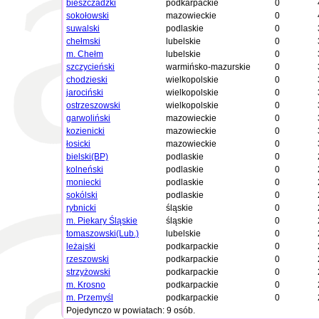
bieszczadzki
podkarpackie
0
sokołowski
mazowieckie
0
suwalski
podlaskie
0
chełmski
lubelskie
0
m. Chełm
lubelskie
0
szczycieński
warmińsko-mazurskie
0
chodzieski
wielkopolskie
0
jarociński
wielkopolskie
0
ostrzeszowski
wielkopolskie
0
garwoliński
mazowieckie
0
kozienicki
mazowieckie
0
łosicki
mazowieckie
0
bielski(BP)
podlaskie
0
kolneński
podlaskie
0
moniecki
podlaskie
0
sokólski
podlaskie
0
rybnicki
śląskie
0
m. Piekary Śląskie
śląskie
0
tomaszowski(Lub.)
lubelskie
0
leżajski
podkarpackie
0
rzeszowski
podkarpackie
0
strzyżowski
podkarpackie
0
m. Krosno
podkarpackie
0
m. Przemyśl
podkarpackie
0
Pojedynczo w powiatach: 9 osób.