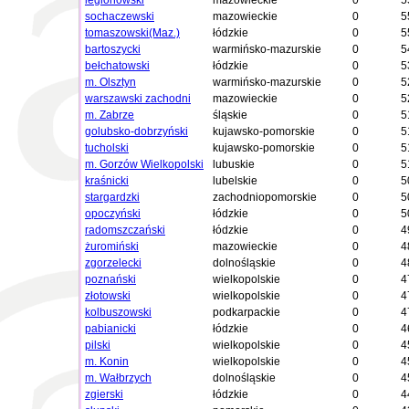
legionowski
mazowieckie
0
5
sochaczewski
mazowieckie
0
5
tomaszowski(Maz.)
łódzkie
0
5
bartoszycki
warmińsko-mazurskie
0
5
bełchatowski
łódzkie
0
5
m. Olsztyn
warmińsko-mazurskie
0
5
warszawski zachodni
mazowieckie
0
5
m. Zabrze
śląskie
0
5
golubsko-dobrzyński
kujawsko-pomorskie
0
5
tucholski
kujawsko-pomorskie
0
5
m. Gorzów Wielkopolski
lubuskie
0
5
kraśnicki
lubelskie
0
5
stargardzki
zachodniopomorskie
0
5
opoczyński
łódzkie
0
5
radomszczański
łódzkie
0
4
żuromiński
mazowieckie
0
4
zgorzelecki
dolnośląskie
0
4
poznański
wielkopolskie
0
4
złotowski
wielkopolskie
0
4
kolbuszowski
podkarpackie
0
4
pabianicki
łódzkie
0
4
pilski
wielkopolskie
0
4
m. Konin
wielkopolskie
0
4
m. Wałbrzych
dolnośląskie
0
4
zgierski
łódzkie
0
4