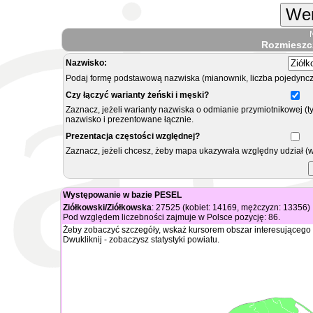
Wer
Rozmieszc
Nazwisko:
Podaj formę podstawową nazwiska (mianownik, liczba pojedyncz
Czy łączyć warianty żeński i męski?
Zaznacz, jeżeli warianty nazwiska o odmianie przymiotnikowej (t
nazwisko i prezentowane łącznie.
Prezentacja częstości względnej?
Zaznacz, jeżeli chcesz, żeby mapa ukazywała względny udział (
Występowanie w bazie PESEL
Ziółkowski/Ziółkowska
: 27525 (kobiet: 14169, mężczyzn: 13356)
Pod względem liczebności zajmuje w Polsce pozycję: 86.
Żeby zobaczyć szczegóły, wskaż kursorem obszar interesującego 
Dwukliknij - zobaczysz statystyki powiatu.