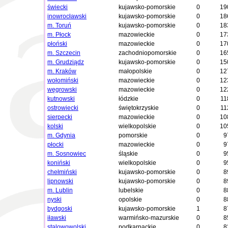
świecki
kujawsko-pomorskie
0
19
inowrocławski
kujawsko-pomorskie
0
18
m. Toruń
kujawsko-pomorskie
0
18
m. Płock
mazowieckie
0
17
płoński
mazowieckie
0
17
m. Szczecin
zachodniopomorskie
0
16
m. Grudziądz
kujawsko-pomorskie
0
15
m. Kraków
małopolskie
0
12
wołomiński
mazowieckie
0
12
węgrowski
mazowieckie
0
12
kutnowski
łódzkie
0
11
ostrowiecki
świętokrzyskie
0
11
sierpecki
mazowieckie
0
10
kolski
wielkopolskie
0
10
m. Gdynia
pomorskie
0
9
płocki
mazowieckie
0
9
m. Sosnowiec
śląskie
0
9
koniński
wielkopolskie
0
9
chełmiński
kujawsko-pomorskie
0
8
lipnowski
kujawsko-pomorskie
0
8
m. Lublin
lubelskie
0
8
nyski
opolskie
0
8
bydgoski
kujawsko-pomorskie
1
8
iławski
warmińsko-mazurskie
0
8
stalowowolski
podkarpackie
0
8