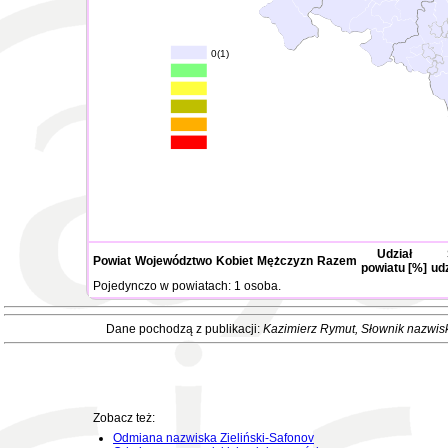
0(1)
Udział
Powiat
Województwo
Kobiet
Mężczyzn
Razem
powiatu [%]
ud
Pojedynczo w powiatach: 1 osoba.
Dane pochodzą z publikacji:
Kazimierz Rymut
, Słownik nazwis
Zobacz też:
Odmiana nazwiska Zieliński-Safonov