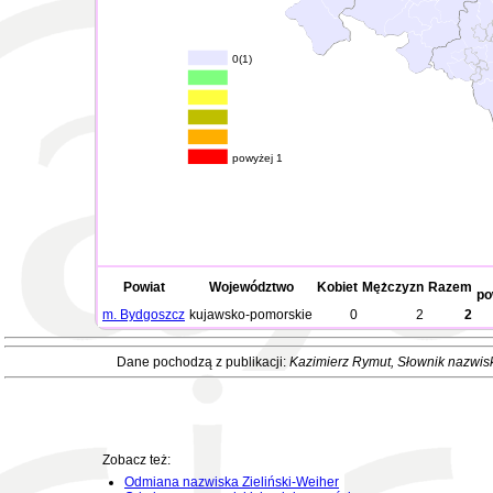
0(1)
powyżej 1
Powiat
Województwo
Kobiet
Mężczyzn
Razem
po
m. Bydgoszcz
kujawsko-pomorskie
0
2
2
Dane pochodzą z publikacji:
Kazimierz Rymut
, Słownik nazwis
Zobacz też:
Odmiana nazwiska Zieliński-Weiher