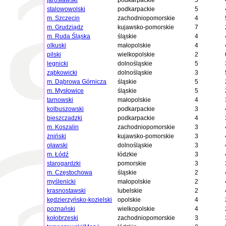
jarosławski
podkarpackie
5
stalowowolski
podkarpackie
5
m. Szczecin
zachodniopomorskie
4
m. Grudziądz
kujawsko-pomorskie
7
m. Ruda Śląska
śląskie
4
olkuski
małopolskie
4
pilski
wielkopolskie
2
legnicki
dolnośląskie
5
ząbkowicki
dolnośląskie
3
m. Dąbrowa Górnicza
śląskie
5
m. Mysłowice
śląskie
5
tarnowski
małopolskie
4
kolbuszowski
podkarpackie
3
bieszczadzki
podkarpackie
4
m. Koszalin
zachodniopomorskie
3
żniński
kujawsko-pomorskie
3
oławski
dolnośląskie
3
m. Łódź
łódzkie
3
starogardzki
pomorskie
3
m. Częstochowa
śląskie
2
myślenicki
małopolskie
2
krasnostawski
lubelskie
2
kędzierzyńsko-kozielski
opolskie
4
poznański
wielkopolskie
4
kołobrzeski
zachodniopomorskie
3