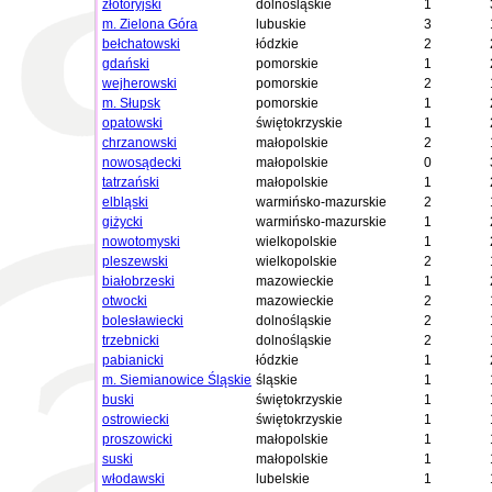
złotoryjski
dolnośląskie
1
m. Zielona Góra
lubuskie
3
bełchatowski
łódzkie
2
gdański
pomorskie
1
wejherowski
pomorskie
2
m. Słupsk
pomorskie
1
opatowski
świętokrzyskie
1
chrzanowski
małopolskie
2
nowosądecki
małopolskie
0
tatrzański
małopolskie
1
elbląski
warmińsko-mazurskie
2
giżycki
warmińsko-mazurskie
1
nowotomyski
wielkopolskie
1
pleszewski
wielkopolskie
2
białobrzeski
mazowieckie
1
otwocki
mazowieckie
2
bolesławiecki
dolnośląskie
2
trzebnicki
dolnośląskie
2
pabianicki
łódzkie
1
m. Siemianowice Śląskie
śląskie
1
buski
świętokrzyskie
1
ostrowiecki
świętokrzyskie
1
proszowicki
małopolskie
1
suski
małopolskie
1
włodawski
lubelskie
1