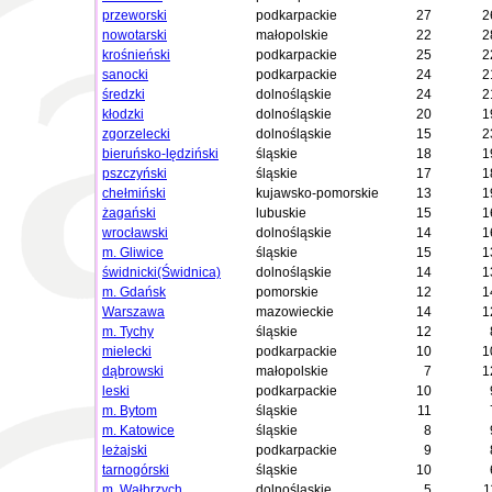
przeworski
podkarpackie
27
2
nowotarski
małopolskie
22
2
krośnieński
podkarpackie
25
2
sanocki
podkarpackie
24
2
średzki
dolnośląskie
24
2
kłodzki
dolnośląskie
20
1
zgorzelecki
dolnośląskie
15
2
bieruńsko-lędziński
śląskie
18
1
pszczyński
śląskie
17
1
chełmiński
kujawsko-pomorskie
13
1
żagański
lubuskie
15
1
wrocławski
dolnośląskie
14
1
m. Gliwice
śląskie
15
1
świdnicki(Świdnica)
dolnośląskie
14
1
m. Gdańsk
pomorskie
12
1
Warszawa
mazowieckie
14
1
m. Tychy
śląskie
12
mielecki
podkarpackie
10
1
dąbrowski
małopolskie
7
1
leski
podkarpackie
10
m. Bytom
śląskie
11
m. Katowice
śląskie
8
leżajski
podkarpackie
9
tarnogórski
śląskie
10
m. Wałbrzych
dolnośląskie
5
1