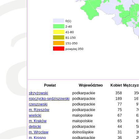
0(1)
2-40
41-80
81-150
151-350
powyżej 350
Powiat
Województwo
Kobiet
Mężczyz
strzyżowski
podkarpackie
358
35
ropczycko-sędziszowski
podkarpackie
189
16
rzeszowski
podkarpackie
77
9
m. Rzeszów
podkarpackie
75
7
wielicki
małopolskie
67
6
m. Kraków
małopolskie
65
6
dębicki
podkarpackie
44
5
m. Wrocław
dolnośląskie
31
3
m. Krosno
podkarpackie
36
2