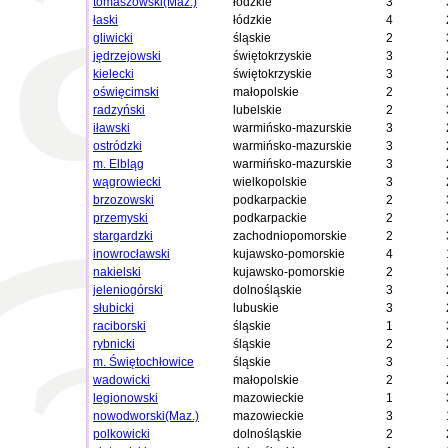
tomaszowski(Maz.)
łódzkie
3
łaski
łódzkie
4
gliwicki
śląskie
2
jędrzejowski
świętokrzyskie
3
kielecki
świętokrzyskie
3
oświęcimski
małopolskie
2
radzyński
lubelskie
2
iławski
warmińsko-mazurskie
3
ostródzki
warmińsko-mazurskie
3
m. Elbląg
warmińsko-mazurskie
3
wągrowiecki
wielkopolskie
3
brzozowski
podkarpackie
2
przemyski
podkarpackie
2
stargardzki
zachodniopomorskie
2
inowrocławski
kujawsko-pomorskie
4
nakielski
kujawsko-pomorskie
2
jeleniogórski
dolnośląskie
3
słubicki
lubuskie
3
raciborski
śląskie
1
rybnicki
śląskie
2
m. Świętochłowice
śląskie
3
wadowicki
małopolskie
2
legionowski
mazowieckie
1
nowodworski(Maz.)
mazowieckie
3
polkowicki
dolnośląskie
2