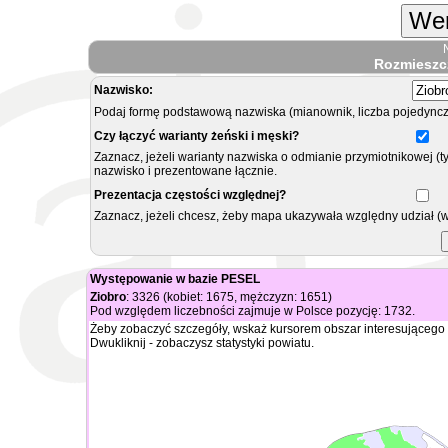
Wer
Rozmieszc
Nazwisko:
Podaj formę podstawową nazwiska (mianownik, liczba pojedyncz
Czy łączyć warianty żeński i męski?
Zaznacz, jeżeli warianty nazwiska o odmianie przymiotnikowej (t
nazwisko i prezentowane łącznie.
Prezentacja częstości względnej?
Zaznacz, jeżeli chcesz, żeby mapa ukazywała względny udział (
Występowanie w bazie PESEL
Ziobro
: 3326 (kobiet: 1675, mężczyzn: 1651)
Pod względem liczebności zajmuje w Polsce pozycję: 1732.
Żeby zobaczyć szczegóły, wskaż kursorem obszar interesującego 
Dwukliknij - zobaczysz statystyki powiatu.