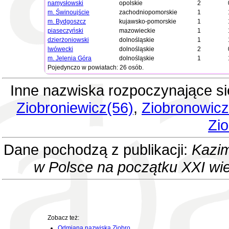
namysłowski
opolskie
2
m. Świnoujście
zachodniopomorskie
1
m. Bydgoszcz
kujawsko-pomorskie
1
piaseczyński
mazowieckie
1
dzierżoniowski
dolnośląskie
1
lwówecki
dolnośląskie
2
m. Jelenia Góra
dolnośląskie
1
Pojedynczo w powiatach: 26 osób.
Inne nazwiska rozpoczynające si
Ziobroniewicz(56)
,
Ziobronowicz
Zi
Dane pochodzą z publikacji:
Kazim
w Polsce na początku XXI wi
Zobacz też:
Odmiana nazwiska Ziobro