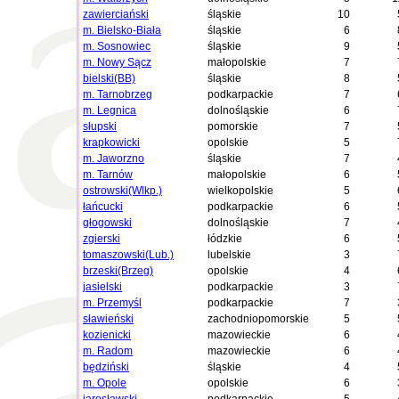
zawierciański
śląskie
10
m. Bielsko-Biała
śląskie
6
m. Sosnowiec
śląskie
9
m. Nowy Sącz
małopolskie
7
bielski(BB)
śląskie
8
m. Tarnobrzeg
podkarpackie
7
m. Legnica
dolnośląskie
6
słupski
pomorskie
7
krapkowicki
opolskie
5
m. Jaworzno
śląskie
7
m. Tarnów
małopolskie
6
ostrowski(Wlkp.)
wielkopolskie
5
łańcucki
podkarpackie
6
głogowski
dolnośląskie
7
zgierski
łódzkie
6
tomaszowski(Lub.)
lubelskie
3
brzeski(Brzeg)
opolskie
4
jasielski
podkarpackie
3
m. Przemyśl
podkarpackie
7
sławieński
zachodniopomorskie
5
kozienicki
mazowieckie
6
m. Radom
mazowieckie
6
będziński
śląskie
4
m. Opole
opolskie
6